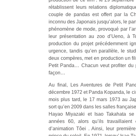
rétablissent leurs relations diplomatiq
couple de pandas est offert par la C
inconnu des Japonais jusqu’alors, le panda
phénomène de mode, provoqué par l’ar
leur présentation au zoo d’Ueno, à T
Un
production du projet précédemment ign
urgence, tandis qu’en parallèle, le stu
deux compères, met en production un fil
p
Petit Panda… Chacun veut profiter d
e
façon…
u
Au final, Les Aventures de Petit Pand
décembre 1972 et Panda Kopanda, le cirqu
mois plus tard, le 17 mars 1973 au Ja
sort qu’en 2009 dans les salles française
cl
Hayao Miyazaki et Isao Takahata se 
Le
années 60, alors qu’ils travaillaien
pe
d’animation Tôei . Ainsi, leur première
qu
prince du soleil. En 1971, lorsqu’ Isao 