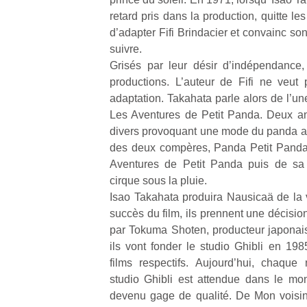
qu
retard pris dans la production, quitte les 
so
d’adapter Fifi Brindacier et convainc s
s
suivre.
c
p
Grisés par leur désir d’indépendance, 
en
productions. L’auteur de Fifi ne veut
Do
adaptation. Takahata parle alors de l’un
me
Les Aventures de Petit Panda. Deux ans 
am
divers provoquant une mode du panda au 
à 
des deux compères, Panda Petit Panda
co
Aventures de Petit Panda puis de sa
…
cirque sous la pluie.
Isao Takahata produira Nausicaä de la v
succès du film, ils prennent une décis
par Tokuma Shoten, producteur japonais
ils vont fonder le studio Ghibli en 198
films respectifs. Aujourd’hui, chaque
studio Ghibli est attendue dans le mond
devenu gage de qualité. De Mon voisi