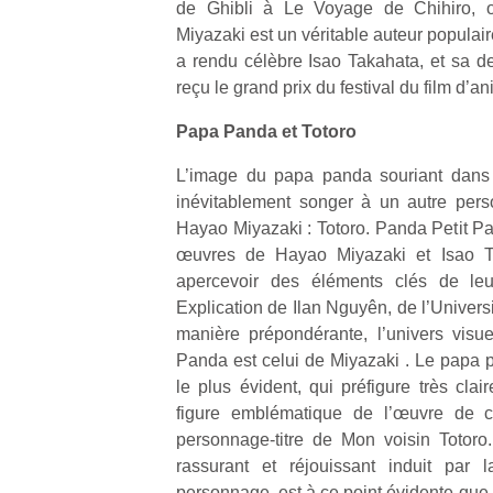
de Ghibli à Le Voyage de Chihiro, o
Miyazaki est un véritable auteur populai
NextGen,
a rendu célèbre Isao Takahata, et sa 
l’
Des
une
reçu le grand prix du festival du film d’
trampolines
nouvelle
pour les
Papa Panda et Totoro
trottinette
grands et
mécanique
Ap
les petits !
L’image du papa panda souriant dans l
Beeper
co
Durant les
inévitablement songer à un autre per
Les
su
vacances
Hayao Miyazaki : Totoro. Panda Petit P
enfants
de
estivales
œuvres de Hayao Miyazaki et Isao Ta
débordent
co
et avec le
souvent
apercevoir des éléments clés de leur
fe
retour des
d’énergie.
he
Explication de Ilan Nguyên, de l’Univers
beaux
Varier les
di
jours, c’est
manière prépondérante, l’univers visu
occupations
de
l’occasion
Panda est celui de Miyazaki . Le papa p
n’est pas
re
rêvée
le plus évident, qui préfigure très cla
toujours
de
pour les
figure emblématique de l’œuvre de ce
simple.
d’
enfants
personnage-titre de Mon voisin Totoro
Conjuguer
pe
de…
divertissement,
rassurant et réjouissant induit par
pr
activité
15
personnage, est à ce point évidente que le