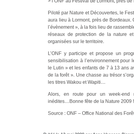
> l’ONF au Festival de Lormont, près d
Piloté par Nature et Découvertes, le Fest
aura lieu à Lormont, près de Bordeaux.
l’évènement », à la fois lieu de rassem
réseaux de protection de la nature et
Un
organisées sur le territoire.
L’ONF y participe et propose un prog
sensibilisation à l’environnement pour l
p
le Lutin » et les enfants de 7 à 13 ans 
e
de la forêt ». Une chasse au trésor s’or
u
les titres Wakou et Wapiti…
Alors, en route pour un week-end n
inédites…Bonne fête de la Nature 2009 !
cl
Source : ONF – Office National des Forê
Le
pe
qu