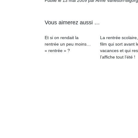
Publié le 13 mai 2009 par Anne Vaneson-Bigor
qu
so
s
Vous aimerez aussi …
c
p
en
Et si on rendait la
La rentrée scolaire
Do
rentrée un peu moins…
film qui sort avant l
me
« rentrée » ?
vacances et qui res
am
l’affiche tout l’été !
à 
co
…