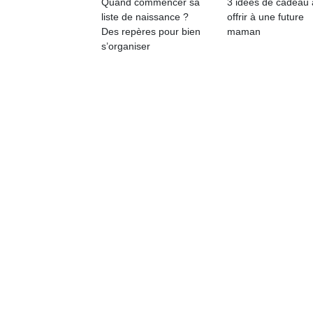
Quand commencer sa
3 idées de cadeau 
qu
liste de naissance ?
offrir à une future
so
Des repères pour bien
maman
s
s’organiser
c
p
en
Do
me
am
à 
co
…
NextGen,
Des