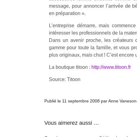
message, pour annoncer l’arrivée de bé
en préparation ».
L’entreprise démarre, mais commence 
intéresser les professionnels de la matern
Dans un avenir proche, les créateurs 
Un
gamme pour toute la famille, et vous pr
plus originaux, mais chut ! C’est encore 
p
La boutique titoon :
http://www.titoon.fr
e
u
Source: Titoon
Publié le 11 septembre 2008 par Anne Vaneson
cl
Le
Vous aimerez aussi …
pe
qu