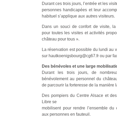
Durant ces trois jours, l’entrée et les visi
personnes handicapées et leur accompa
habituel s’applique aux autres visiteurs.
Dans un souci de confort de visite, la 
pour toutes les visites et activités pro
Un
château pour tous ».
La réservation est possible du lundi au 
p
sur hautkoenigsbourg@cg67.fr ou par fax
e
Des bénévoles et une large mobilisati
u
Durant les trois jours, de nombreux
bénévolement au personnel du château
de parcourir la forteresse de la manière 
Des pompiers du Centre Alsace et des
cl
Libre se
Le
mobilisent pour rendre l’ensemble du ci
pe
aux personnes en fauteuil.
qu