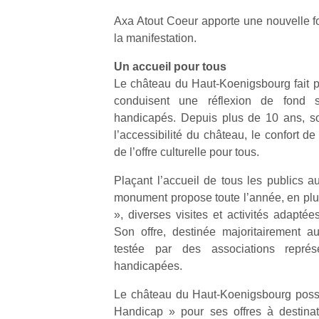
qu
Axa Atout Coeur apporte une nouvelle fo
so
s
la manifestation.
c
Un accueil pour tous
p
en
Le château du Haut-Koenigsbourg fait 
Do
conduisent une réflexion de fond s
me
handicapés. Depuis plus de 10 ans, so
am
l’accessibilité du château, le confort d
à 
de l’offre culturelle pour tous.
co
…
Plaçant l’accueil de tous les publics au
monument propose toute l’année, en plu
», diverses visites et activités adaptée
Son offre, destinée majoritairement a
testée par des associations représ
handicapées.
Le château du Haut-Koenigsbourg possè
Handicap » pour ses offres à destinat