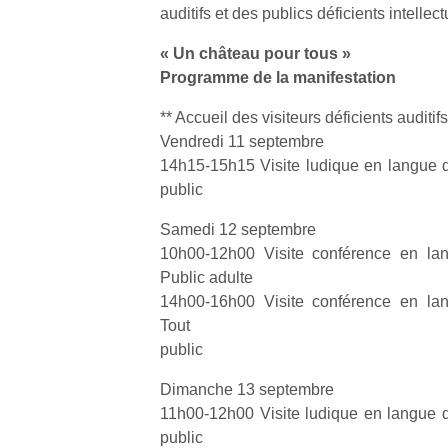
auditifs et des publics déficients intellect
l’
NextGen,
« Un château pour tous »
Des
une
Programme de la manifestation
trampolines
nouvelle
pour les
Ap
** Accueil des visiteurs déficients auditifs
trottinette
co
grands et
Vendredi 11 septembre
mécanique
su
les petits !
14h15-15h15 Visite ludique en langue 
Beeper
de
Durant les
public
Les
co
vacances
enfants
fe
estivales
Samedi 12 septembre
débordent
he
et avec le
souvent
10h00-12h00 Visite conférence en lan
di
retour des
d’énergie.
de
Public adulte
beaux
Varier les
re
14h00-16h00 Visite conférence en lan
jours, c’est
occupations
de
l’occasion
Tout
n’est pas
d’
rêvée
public
toujours
pe
pour les
simple.
pr
enfants
Dimanche 13 septembre
Conjuguer
15
de…
11h00-12h00 Visite ludique en langue 
divertissement,
public
activité