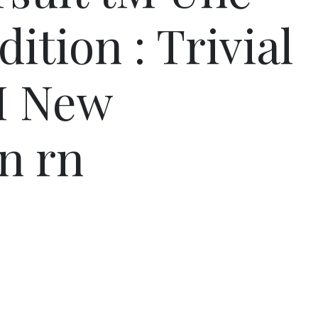
dition : Trivial
M New
n rn