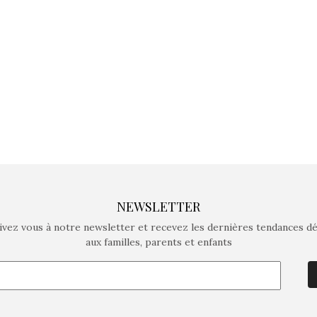
crée des jeux pour les
crée des j
enfants de 4 à 10 ans avec
enfants de 4
comme objectif…
comme objec
NEWSLETTER
ivez vous à notre newsletter et recevez les dernières tendances d
aux familles, parents et enfants