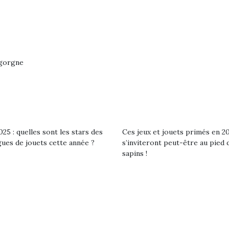
igorgne
25 : quelles sont les stars des
Ces jeux et jouets primés en 2
gues de jouets cette année ?
s’inviteront peut-être au pied 
sapins !
loutre en peluche
Petit chef deviendra
Une loutre
r les enfants, un
grand !
pour les 
Les jeux d’imitation
al qui change des
animal qui
constituent un véritable
ands classiques !
grands cl
terrain d’apprentissage