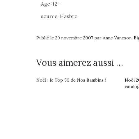
Age :12+
source: Hasbro
Publié le 29 novembre 2007 par Anne Vaneson-B
Vous aimerez aussi …
Noël : le Top 50 de Nos Bambins !
Noël 20
catalo
Une 
pou
anim
gr