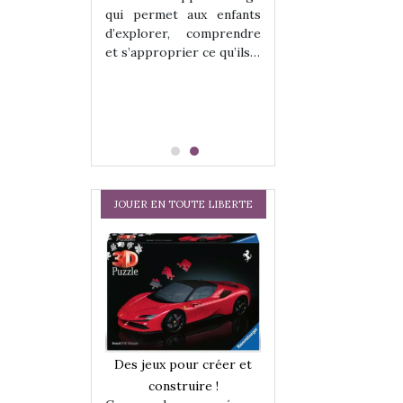
hes quelles
Les peluches q
qui permet aux enfants
ent, sont des
qu’elles soient, s
d’explorer, comprendre
s pour les
compagnons pou
et s’approprier ce qu’ils…
dou, meilleur
enfants. Doudou, m
 à câliner,
ami, objet à câ
confident,…
JOUER EN TOUTE LIBERTE
a trottinette
Comment choisir
Des jeux pour créer et
 : bien plus
cabanes et des tip
construire !