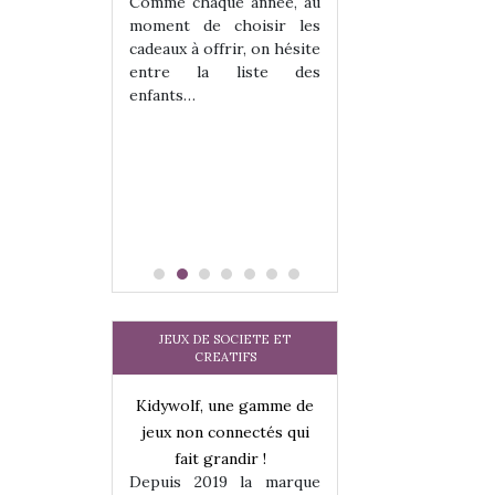
 jeu !
les enfants ?
Comme chaque année, au
our la glisse
Quelle que soit l
moment de choisir les
sel, et même
sous laquel
cadeaux à offrir, on hésite
tits peuvent
matérialise le tipi 
entre la liste des
 s’y initier.
tissu, plastique…)
enfants…
te…
petite tente posé
JEUX DE SOCIETE ET
CREATIFS
une gamme de
Kidywolf, une gamme de
Kidywolf, une ga
onnectés qui
jeux non connectés qui
jeux non connecté
randir !
fait grandir !
fait grandir 
9 la marque
Depuis 2019 la marque
Depuis 2019 la 