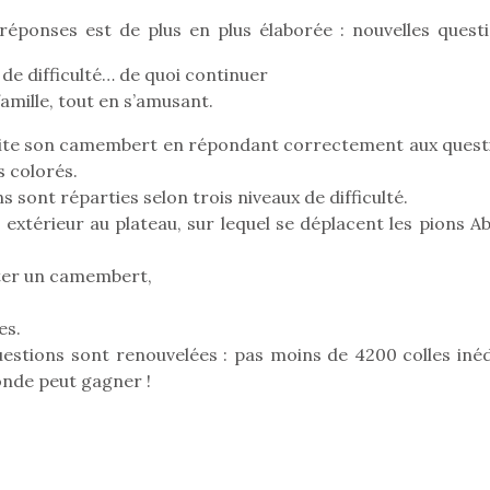
réponses est de plus en plus élaborée : nouvelles questi
 de difficulté… de quoi continuer
Pâques 2026 : chocolats
Pâques 2026
famille, tout en s’amusant.
et idées pour une chasse
et idées po
s vite son camembert en répondant correctement aux quest
aux œufs magique en
aux œufs 
s colorés.
famille
fam
 sont réparties selon trois niveaux de difficulté.
Chocolats à petits prix,
Chocolats à
jouets malins et idées
jouets mal
xtérieur au plateau, sur lequel se déplacent les pions Ab
créatives… voici de quoi
créatives… 
organiser une chasse aux
organiser u
ter un camembert,
œufs magique…
œufs magiq
es.
estions sont renouvelées : pas moins de 4200 colles inéd
onde peut gagner !