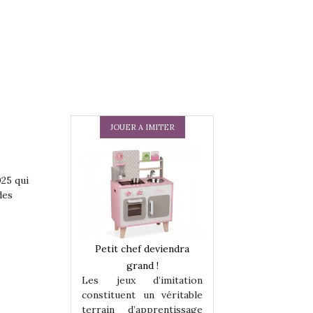
JOUER A IMITER
025 qui
des
 en peluche
Petit chef deviendra
Une loutre en pe
enfants, un
grand !
pour les enfants
Les jeux d’imitation
 change des
animal qui chang
constituent un véritable
assiques !
grands classiqu
terrain d’apprentissage