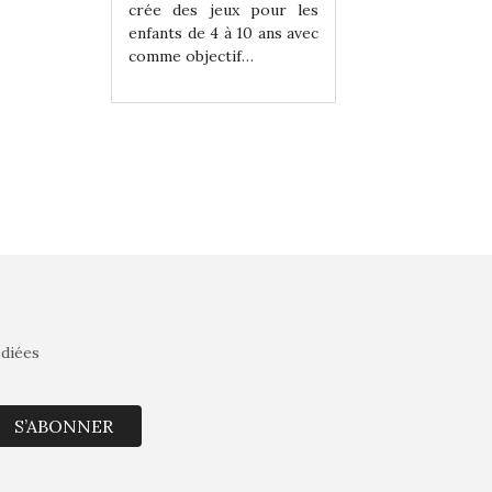
eux pour les
crée des jeux pour les
crée des jeux po
 à 10 ans avec
enfants de 4 à 10 ans avec
enfants de 4 à 10 a
tif…
comme objectif…
comme objectif…
édiées
S’ABONNER