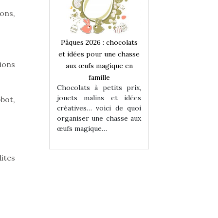
ons,
 : chocolats
Pâques 2026 : chocolats
Pâques 2026 : cho
ur une chasse
et idées pour une chasse
et idées pour une
ions
magique en
aux œufs magique en
aux œufs magiqu
ille
famille
famille
 petits prix,
Chocolats à petits prix,
Chocolats à petit
ins et idées
jouets malins et idées
jouets malins et
bot,
voici de quoi
créatives… voici de quoi
créatives… voici 
ne chasse aux
organiser une chasse aux
organiser une cha
ue…
œufs magique…
œufs magique…
ites