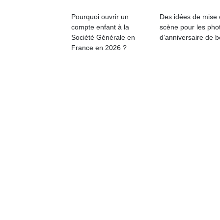
Pourquoi ouvrir un
Des idées de mise
compte enfant à la
scène pour les pho
Société Générale en
d’anniversaire de 
France en 2026 ?
Un
p
e
u
cl
Le
pe
qu