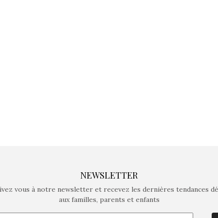
jeux non connectés qui
jeux non c
fait grandir !
fait g
Depuis 2019 la marque
Depuis 201
crée des jeux pour les
crée des j
enfants de 4 à 10 ans avec
enfants de 4
comme objectif…
comme objec
NEWSLETTER
ivez vous à notre newsletter et recevez les dernières tendances d
aux familles, parents et enfants