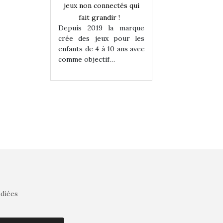
onnectés qui
jeux non connectés qui
jeux non connecté
randir !
fait grandir !
fait grandir 
9 la marque
Depuis 2019 la marque
Depuis 2019 la 
eux pour les
crée des jeux pour les
crée des jeux po
 à 10 ans avec
enfants de 4 à 10 ans avec
enfants de 4 à 10 a
tif…
comme objectif…
comme objectif…
édiées