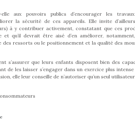
elle aux pouvoirs publics d’encourager les travau
orer la sécurité de ces appareils. Elle invite d’ailleurs
eurs) à y contribuer activement, constatant que ces prod
ue et qu’il devrait être aisé d’en améliorer, notamment,
 des ressorts ou le positionnement et la qualité des mou
ent s’assurer que leurs enfants disposent bien des capac
ant de les laisser s’engager dans un exercice plus intense 
sion, elle leur conseille de n’autoriser qu’un seul utilisateu
s Consommateurs
loutre en peluche
Petit chef deviendra
Une loutre
r les enfants, un
grand !
pour les 
ne
Les jeux d’imitation
al qui change des
animal qui
constituent un véritable
ands classiques !
grands cl
terrain d’apprentissage