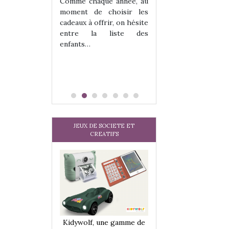
les enfants ?
Comme chaque année, au
Quelle que soit l
moment de choisir les
sous laquel
cadeaux à offrir, on hésite
matérialise le tipi 
entre la liste des
tissu, plastique…)
enfants…
petite tente posé
JEUX DE SOCIETE ET
CREATIFS
une gamme de
Kidywolf, une gamme de
Kidywolf, une ga