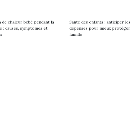
eluches quelles
Les peluc
qui permet aux enfants
es soient, sont des
qu’elles soi
d’explorer, comprendre
agnons pour les
compagnon
et s’approprier ce qu’ils…
s. Doudou, meilleur
enfants. Dou
 de chaleur bébé pendant la
Santé des enfants : anticiper le
objet à câliner,
ami, objet
le : causes, symptômes et
dépenses pour mieux protéger
ent,…
confident,…
ls
famille
Le boom de l
pour enfant
qu’un
L’attrait p
est univer
 l’aventure était au
les plus pe
T’AS TON NERF ?
commencer à
out du jardin ?
A l’heure du
La trottinet
trois confinements
déconfinement, des
ssifs, des couvre-