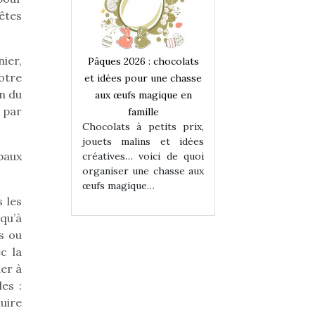
êtes
ier,
 : chocolats
Pâques 2026 : chocolats
Pâques 2026 : cho
otre
ur une chasse
et idées pour une chasse
et idées pour une
n du
magique en
aux œufs magique en
aux œufs magiqu
 par
ille
famille
famille
 petits prix,
Chocolats à petits prix,
Chocolats à petit
ins et idées
jouets malins et idées
jouets malins et
paux
voici de quoi
créatives… voici de quoi
créatives… voici 
ne chasse aux
organiser une chasse aux
organiser une cha
ue…
œufs magique…
œufs magique…
 les
 qu’à
es ou
c la
der à
es :
duire