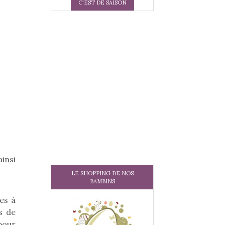
C'EST DE SAISON
insi
LE SHOPPING DE NOS
BAMBINS
es à
s de
pour