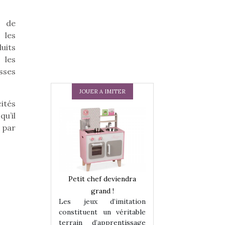
x de
 les
uits
 les
sses
JOUER A IMITER
ités
qu’il
r par
 en peluche
Petit chef deviendra
Une loutre en pe
enfants, un
grand !
pour les enfants
Les jeux d’imitation
 change des
animal qui chang
constituent un véritable
assiques !
grands classiqu
terrain d’apprentissage