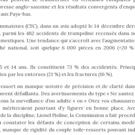
 presse anglo-saxonne et les résultats convergents d’enqu
 aux Pays-bas.
mmateurs (CSC), dans un avis adopté le 14 décembre dern
Pâques 2026 : chocolats
Pâques 2026
3, parmi les 482 accidents de trampoline recensés dans n
et idées pour une chasse
et idées po
omestiques. Une tendance qui s’accroît avec l’augmentatio
aux œufs magique en
aux œufs 
hé national, soit quelque 6 000 pièces en 2006 (+20 %
famille
fam
Chocolats à petits prix,
Chocolats à
jouets malins et idées
jouets mal
5 et 14 ans. Ils constituent 73 % des accidentés. Princi
créatives… voici de quoi
créatives… 
organiser une chasse aux
organiser u
ies par les entorses (21 %) et les fractures (16 %).
œufs magique…
œufs magiq
n ressort un manque notoire de précision et de clarté dans
ouvent défaillants. Des avertissements du type « Ne sautez
 sous la surveillance d’un adulte » ou « Otez vos chaussur
 mériteraient pourtant d’y figurer en bonne place. Ave
 la discipline, Lionel Pioline, la Commission a fait procé
pu constater les défauts de conception de certains modèl
ds, manque de rigidité du couple toile-ressorts pouvant in