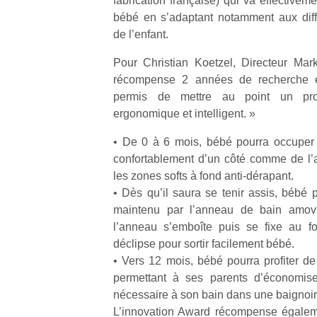
fabrication française) qui va effectivem
bébé en s’adaptant notamment aux diff
de l’enfant.
Pour Christian Koetzel, Directeur Mar
récompense 2 années de recherche e
Un
permis de mettre au point un produ
ergonomique et intelligent. »
• De 0 à 6 mois, bébé pourra occuper to
p
confortablement d’un côté comme de l’a
e
les zones softs à fond anti-dérapant.
u
• Dès qu’il saura se tenir assis, bébé 
maintenu par l’anneau de bain amovib
l’anneau s’emboîte puis se fixe au f
déclipse pour sortir facilement bébé.
• Vers 12 mois, bébé pourra profiter de
cl
permettant à ses parents d’économise
Le
nécessaire à son bain dans une baignoir
pe
qu
L’innovation Award récompense égaleme