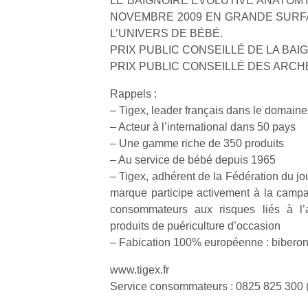
LE BAIGNOIRE ÉVOLUTIVE ANATOMY
une
trampolines
l’
NOVEMBRE 2009 EN GRANDE SURF
nouvelle
pour les
L’UNIVERS DE BÉBÉ.
trottinette
grands et
PRIX PUBLIC CONSEILLÉ DE LA BAIGN
mécanique
les petits !
PRIX PUBLIC CONSEILLÉ DES ARCHES
Durant les
Ap
Beeper
vacances
co
Les
Rappels :
estivales
su
enfants
– Tigex, leader français dans le domaine 
et avec le
de
débordent
– Acteur à l’international dans 50 pays
retour des
co
souvent
– Une gamme riche de 350 produits
beaux
fe
d’énergie.
– Au service de bébé depuis 1965
jours, c’est
he
Varier les
l’occasion
di
– Tigex, adhérent de la Fédération du jou
occupations
rêvée
de
n’est pas
marque participe activement à la campa
pour les
re
toujours
consommateurs aux risques liés à l’ac
enfants
de
simple.
produits de puériculture d’occasion
de…
d’
Conjuguer
– Fabication 100% européenne : biberons
pe
divertissement,
pr
activité
www.tigex.fr
15
physique
Service consommateurs : 0825 825 300 
ou
apprentissage…