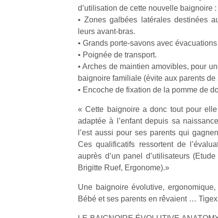
qu
d’utilisation de cette nouvelle baignoire :
so
• Zones galbées latérales destinées a
s
leurs avant-bras.
c
• Grands porte-savons avec évacuations
p
• Poignée de transport.
en
• Arches de maintien amovibles, pour une
Do
me
baignoire familiale (évite aux parents de
am
• Encoche de fixation de la pomme de d
à 
co
« Cette baignoire a donc tout pour elle 
…
adaptée à l’enfant depuis sa naissance
l’est aussi pour ses parents qui gagnent
Ces qualificatifs ressortent de l’évalu
auprès d’un panel d’utilisateurs (Etude
Brigitte Ruef, Ergonome).»
Une baignoire évolutive, ergonomique
Bébé et ses parents en rêvaient … Tigex l’
NextGen,
Des