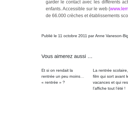
garder le contact avec les différents ac
enfants. Accessible sur le web (
www.lemi
de 66.000 crèches et établissements sco
Publié le 11 octobre 2011 par Anne Vaneson-Bi
Un
Vous aimerez aussi …
p
e
Et si on rendait la
La rentrée scolaire
u
rentrée un peu moins…
film qui sort avant l
« rentrée » ?
vacances et qui res
l’affiche tout l’été !
cl
Le
pe
qu