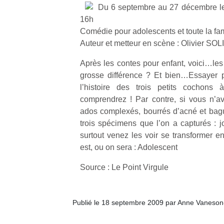
p
Du 6 septembre au 27 décembre l
e
16h
u
Comédie pour adolescents et toute la fam
Auteur et metteur en scène : Olivier S
Après les contes pour enfant, voici…les
grosse différence ? Et bien…Essayer p
l’histoire des trois petits cochons 
cl
Le
comprendrez ! Par contre, si vous n’a
pe
ados complexés, bourrés d’acné et bag
qu
trois spécimens que l’on a capturés : j
qu
surtout venez les voir se transformer e
so
est, ou on sera : Adolescent
s
c
Source : Le Point Virgule
p
en
Do
Publié le 18 septembre 2009 par Anne Vaneson
me
am