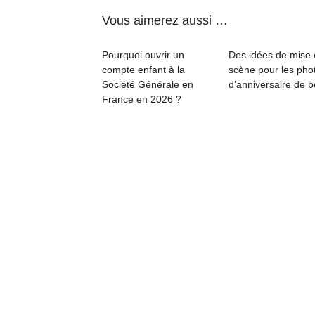
à 
co
Vous aimerez aussi …
…
Pourquoi ouvrir un
Des idées de mise
compte enfant à la
scène pour les pho
Société Générale en
d’anniversaire de 
France en 2026 ?
NextGen,
Des
une
trampolines
l’
nouvelle
pour les
trottinette
grands et
mécanique
les petits !
Durant les
Ap
Beeper
vacances
co
Les
estivales
su
enfants
et avec le
de
débordent
retour des
co
souvent