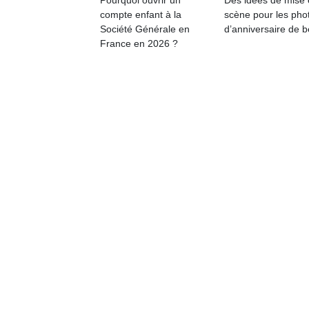
Pourquoi ouvrir un
Des idées de mise
qu
compte enfant à la
scène pour les pho
so
Société Générale en
d’anniversaire de 
s
France en 2026 ?
c
p
en
Do
me
am
à 
co
…