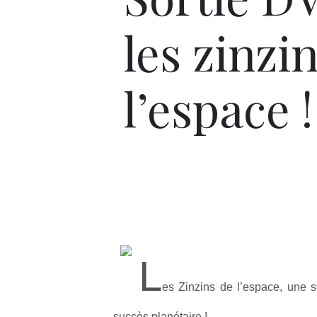
les zinzi
l’espace !
L
es Zinzins de l’espace, une sé
succès planétaire !