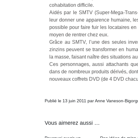
cohabitation difficile.
Aidés par le SMTV (Super-Mega-Trans-
leur donner une apparence humaine, les 
possible pour faire fuir les locataires 
moyen de rentrer chez eux.
Un
Grâce au SMTV, l’une des seules inven
zinzins peuvent se transformer en humai
la masse, faisant naître des situations a
p
Ces personnages, aussi attachants que
e
dans de nombreux produits dérivés, dont 
u
nouveaux coffrets DVD (de 4 DVD chacun),
Publié le 13 juin 2011 par Anne Vaneson-Bigor
cl
Le
Vous aimerez aussi …
pe
qu