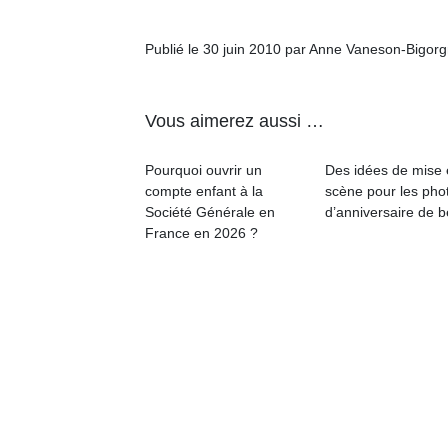
l’
NextGen,
Publié le 30 juin 2010 par Anne Vaneson-Bigor
Des
une
trampolines
nouvelle
pour les
Ap
Vous aimerez aussi …
trottinette
co
grands et
mécanique
su
les petits !
Beeper
Pourquoi ouvrir un
Des idées de mise
de
Durant les
Les
compte enfant à la
scène pour les pho
co
vacances
enfants
Société Générale en
d’anniversaire de 
fe
estivales
débordent
France en 2026 ?
he
et avec le
souvent
di
retour des
d’énergie.
de
beaux
Varier les
re
jours, c’est
occupations
de
l’occasion
n’est pas
d’
rêvée
toujours
pe
pour les
simple.
pr
enfants
Conjuguer
15
de…
divertissement,
activité