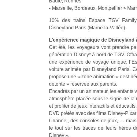
Baule, Rennes
• Marseille, Bordeaux, Montpellier > Mar
10% des trains Espace TGV Family 
Disneyland Paris (Marne-la-Vallée).
L’expérience magique de Disneyland 
Un
Cet été, les voyageurs vont prendre par
génération Disney* à bord de TGV. Offra
une expérience de voyage unique, l’E
p
voiture animée par Disneyland Paris. C
e
propose une « zone animation » destinée
u
détente » réservée aux parents.
Encadrés par un animateur, les enfants 
atmosphère placée sous le signe de la
et profiter de jeux interactifs et éducati
DVD prêtés avec des films Disney•Pixa
cl
Channel, des consoles de jeux, … mais 
Le
pe
le tout sur les traces de leurs héros d
qu
Disney ».