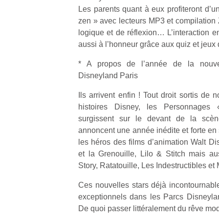
qu
Les parents quant à eux profiteront d’
so
zen » avec lecteurs MP3 et compilation 
s
logique et de réflexion… L’interaction e
c
aussi à l’honneur grâce aux quiz et jeux 
p
en
* A propos de l’année de la nouve
Do
Disneyland Paris
me
am
Ils arrivent enfin ! Tout droit sortis de
à 
histoires Disney, les Personnages 
co
…
surgissent sur le devant de la scè
annoncent une année inédite et forte en 
les héros des films d’animation Walt Di
et la Grenouille, Lilo & Stitch mais a
Story, Ratatouille, Les Indestructibles et
Ces nouvelles stars déjà incontournabl
exceptionnels dans les Parcs Disneyla
De quoi passer littéralement du rêve mod