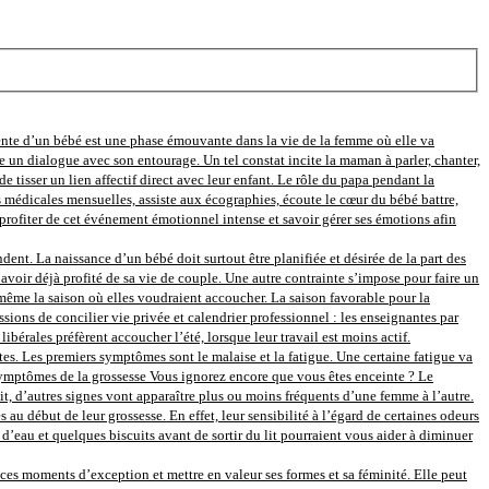
ente d’un bébé est une phase émouvante dans la vie de la femme où elle va
e un dialogue avec son entourage. Un tel constat incite la maman à parler, chanter,
e tisser un lien affectif direct avec leur enfant. Le rôle du papa pendant la
s médicales mensuelles, assiste aux écographies, écoute le cœur du bébé battre,
rofiter de cet événement émotionnel intense et savoir gérer ses émotions afin
nt. La naissance d’un bébé doit surtout être planifiée et désirée de la part des
avoir déjà profité de sa vie de couple. Une autre contrainte s’impose pour faire un
ir même la saison où elles voudraient accoucher. La saison favorable pour la
sions de concilier vie privée et calendrier professionnel : les enseignantes par
bérales préfèrent accoucher l’été, lorsque leur travail est moins actif.
s. Les premiers symptômes sont le malaise et la fatigue. Une certaine fatigue va
s symptômes de la grossesse Vous ignorez encore que vous êtes enceinte ? Le
tit, d’autres signes vont apparaître plus ou moins fréquents d’une femme à l’autre.
ébut de leur grossesse. En effet, leur sensibilité à l’égard de certaines odeurs
eau et quelques biscuits avant de sortir du lit pourraient vous aider à diminuer
s moments d’exception et mettre en valeur ses formes et sa féminité. Elle peut