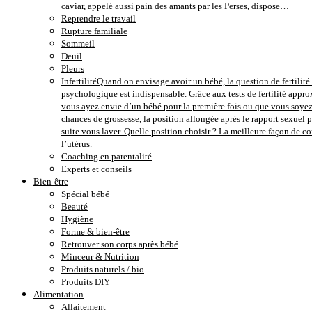
caviar, appelé aussi pain des amants par les Perses, dispose…
Reprendre le travail
Rupture familiale
Sommeil
Deuil
Pleurs
Infertilité
Quand on envisage avoir un bébé, la question de fertilité e
psychologique est indispensable. Grâce aux tests de fertilité approx
vous ayez envie d’un bébé pour la première fois ou que vous soyez 
chances de grossesse, la position allongée après le rapport sexuel 
suite vous laver. Quelle position choisir ? La meilleure façon de 
l’utérus.
Coaching en parentalité
Experts et conseils
Bien-être
Spécial bébé
Beauté
Hygiène
Forme & bien-être
Retrouver son corps après bébé
Minceur & Nutrition
Produits naturels / bio
Produits DIY
Alimentation
Allaitement