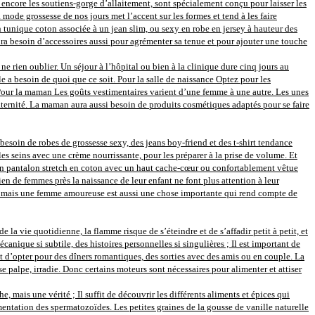
 encore les soutiens-gorge d’allaitement, sont spécialement conçu pour laisser les
mode grossesse de nos jours met l’accent sur les formes et tend à les faire
En tunique coton associée à un jean slim, ou sexy en robe en jersey à hauteur des
 besoin d’accessoires aussi pour agrémenter sa tenue et pour ajouter une touche
e rien oublier. Un séjour à l’hôpital ou bien à la clinique dure cinq jours au
le a besoin de quoi que ce soit. Pour la salle de naissance Optez pour les
. Pour la maman Les goûts vestimentaires varient d’une femme à une autre. Les unes
 maternité. La maman aura aussi besoin de produits cosmétiques adaptés pour se faire
besoin de robes de grossesse sexy, des jeans boy-friend et des t-shirt tendance
es seins avec une crème nourrissante, pour les préparer à la prise de volume. Et
 un pantalon stretch en coton avec un haut cache-cœur ou confortablement vêtue
en de femmes près la naissance de leur enfant ne font plus attention à leur
ère, mais une femme amoureuse est aussi une chose importante qui rend compte de
e la vie quotidienne, la flamme risque de s’éteindre et de s’affadir petit à petit, et
nique si subtile, des histoires personnelles si singulières ; Il est important de
t d’opter pour des dîners romantiques, des sorties avec des amis ou en couple. La
se palpe, irradie. Donc certains moteurs sont nécessaires pour alimenter et attiser
 mais une vérité ; Il suffit de découvrir les différents aliments et épices qui
entation des spermatozoïdes. Les petites graines de la gousse de vanille naturelle