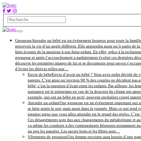
Grossesse
Attendre un bébé est un événement heureux pour toute la famille
percevoir la vie d’un angle différent. Elle apprendra aussi qu’à partir de 
faire écouter de la musique à son futur enfant. En effet, grâce à la techniqu
grossesse et après l’accouchement a parfaitement évolué ces dernières déce
découvre les premières images de lui et se documente pour savoir s’occupe
d’éviter les dérives telles que…
Envie de bébé
Envie d’avoir un bébé ? Vous avez enfin décidé de vo
parents. C’est ainsi qu’environ 98 % des couples ne décident pas av
bébé, c’est la question d’écart entre les enfants. Par ailleurs, les 
naissance est le printemps en vue de la douceur du climat qui apport
exemple, qui ont un bébé en avril, peuvent enchaîner congé maternité
Attendre un enfant
Une grossesse est un événement important qui ne
se faire sentir le soir, mais aussi dans la journée. Mais ce qui re
premier signe que vous allez attendre est le retard des règles. C’es
Ces désagréments sont dus aux changements du métabolisme et aux h
va même les conduire à des vomissements fréquents notamment au le
un peu les nausées. Les sucres lents et les fibres sont…
Vêtements de grossesse
Une femme enceinte aura besoin d’une gamme