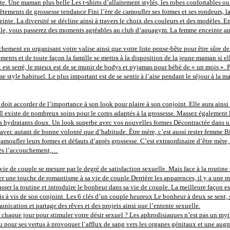
e. Une maman plus belle Les t-shirts d’allaitement stylés, les robes confortables ou
tements de grossesse tendance Fini l’ère de camoufler ses formes et ses rondeurs, la 
inte. La diversité se décline ainsi à travers le choix des couleurs et des modèles. 
le, vous passerez des moments agréables au club d’aquagym. La femme enceinte aura
ement en organisant votre valise ainsi que votre liste pense-bête pour être sûre de n
ments et de toute façon la famille se mettra à la disposition de la jeune maman si el
et est serré, le mieux est de se munir de bodys et pyjamas pour bébé de « un mois »
e style habituel. Le plus important est de se sentir à l’aise pendant le séjour à la
oit accorder de l’importance à son look pour plaire à son conjoint. Elle aura ainsi 
 Il existe de nombreux soins pour le corps adaptés à la grossesse. Massez également l
oins hydratants doux. Un look superbe avec vos nouvelles formes Décontractée dans
avec autant de bonne volonté que d’habitude. Être mère, c’est aussi rester femme Bi
camoufler leurs formes et défauts d’après grossesse. C’est extraordinaire d’être m
près l’accouchement,…
vie de couple se mesure par le degré de satisfaction sexuelle. Mais face à la routine d
 une touche de romantisme à sa vie de couple Derrière les apparences, il y a une méca
ser la routine et introduire le bonheur dans sa vie de couple. La meilleure façon es
e vis à vis de son conjoint. Les 6 clés d’un couple heureux Le bonheur à deux se sent, 
ication et partage des rêves et des projets ainsi que l’entente sexuelle.
 chaque jour pour stimuler votre désir sexuel ? Les aphrodisiaques n’est pas un mythe,
u pour ses vertus à provoquer l’afflux de sang vers les organes génitaux et une augm