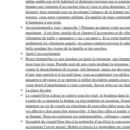
même garder son style habituel et demeurer toujours zen et souriant
femmes qui viennent d’accoucher plus à l’aise et plus féminines. Vê
dessiner, bien entendu tout en favorisant l’aisance de la femme ence
genoux, vous serez vraiment sublime. En maillot de bain confortab
d’harmonie à son look.
Accouchement
Le jour j approche ? Préparez au mieux votre accouch
maximum ; il est donc inutile de se charger d’accessoires et de vête
vêtements de taille « naissance » ou « un mois ». Et si votre budg
préférèrent les vêtements amples, les autres gardent toujours le mêm
belle pendant les visites de la famille et des proches.
Après l’accouchement
Rester femme
Que ce soit pendant ou après la grossesse, une femme d
pour tous les jours. Prendre soin de son corps pendant la grossesse
contre le dessèchement de la peau, très fréquent, misez sur des s
d’une jupe stretch et d’un pull long, vous accomplissez vos tâches 
apparence physique et se mettent à enfiler des habits amples pour 
votre degré d’attachement à votre conjoint. Savoir gérer sa vie A
La place du père
Le couple
Vivre à deux se cultive tous les jours, le bonheur dans la 
à partir de ce moment la femme va tout remettre en question. Ajouter
pimenter sa vie de couple en cherchant de nouvelles idées pour chas
vie affective doit aussi être renouvelée, il faut être câlin et tendr
sa flamme. Nous en explorons six indispensables : tolérance, commun
Sexualité du couple
Vous êtes à la recherche d’un élixir à concocter
accroissent l’envie sexuel. Herbes et épices Le gingembre est conn