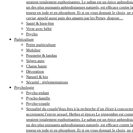
seraient totalement euphorisantes. Le safran est un épice aphrodisi
un des plus puissants aphrodisiaques naturels, est efficace contre 
teneur en iode et en phosphore. Et si on vous donnait le choix, ne m
caviar, appelé aussi pain des amants par les Perses, dispose…
Santé & bien-être
Vivre avec bébé
Psycho
Puériculture
Petite puériculture
Mobilier
Poussette & landau
Sièges auto
Chaise haute
Décoration
Naturel & bio
Sécurité : règlementations
Psychologie
Psycho-enfant
Pyscho-famille
Psycho-couple
Sexualité du couple
Vous êtes à la recherche d’un élixir à concocter
accroissent l’envie sexuel. Herbes et épices Le gingembre est conn
seraient totalement euphorisantes. Le safran est un épice aphrodisi
un des plus puissants aphrodisiaques naturels, est efficace contre 
teneur en iode et en phosphore. Et si on vous donnait le choix, ne m