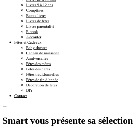
Livres 9 à 12 ans
Comptines
Beaux livres
Livres de fêtes
Livres parentalité
E-book
A écouter
Fêtes & Cadeaux
Baby shower
Cadeau de naissance
Anniversaires
Fêtes des mères
Fêtes des pères
Fêtes traditionnelles
Fêtes de fin d’année
Décoration de fêtes
DIY
Contact
Smart vous présente sa sélectio