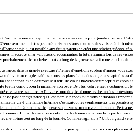
. C’est même une étape qui mérite d’être vécue avec la plus grande attention. L’att
la 37ème semaine, le fœtus peut mémoriser des sons, entendre des voix et établir mêm
e d’haptonomie, il est possible aux futurs parents de créer une relation précoce afin d
nnies. Il accepte ainsi volontiers d’accompagner la future maman lors de ses visite
r prochainement de son bébé. Tout au long de la grossesse, la femme enceinte doit p
us lancer dans la grande aventure ? Pleines d’émotions et plein d’amour vous attende
ant d’avoir un couple stable sur tous les plans. L’une des exigences capitales est d’
femmes sont capables de contrôler leur fertilité via les moyens contraceptifs et chois
e tout le confort pour la maman et son bébé. De plus, cela permet à certaines profes
 et vacances scolaires. A l’inverse toutefois, les femmes cadres ou les professions li
 passe pas inaperçu parce qu’il est marqué par des mutations hormonales importante
nd vraiment la vie d’une femme infernale c’est surtout les vomissements. Les premier
t le moment de faire un test de grossesse que vous trouverez en pharmacie. Petit à pe
ormones. Cause des vomissements 30% des femmes sont touchées par les nausées au d
ver et même tout au long de la journée. Comment agir alors ? Un bon grand verre d’
 de vêtements confortables et tendance pour qu’elle puisse savourer pleinement ce