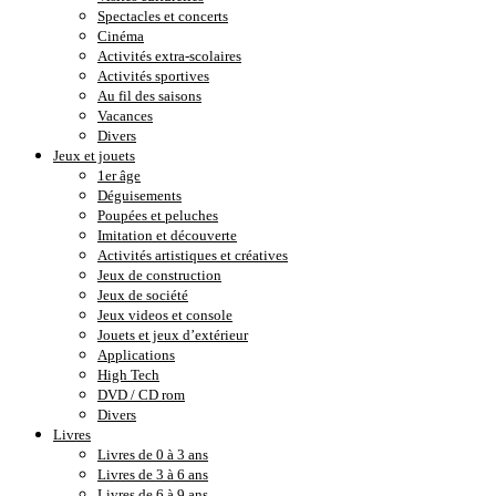
Spectacles et concerts
Cinéma
Activités extra-scolaires
Activités sportives
Au fil des saisons
Vacances
Divers
Jeux et jouets
1er âge
Déguisements
Poupées et peluches
Imitation et découverte
Activités artistiques et créatives
Jeux de construction
Jeux de société
Jeux videos et console
Jouets et jeux d’extérieur
Applications
High Tech
DVD / CD rom
Divers
Livres
Livres de 0 à 3 ans
Livres de 3 à 6 ans
Livres de 6 à 9 ans