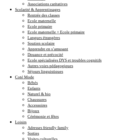
Associations caritatives
Scolarité & Apprentissages
Rentrée des classes
Ecole maternelle
Ecole primaire
Ecole maternelle + Ecole primaire
Langues étrangères
Soutien scolaire
Apprendre en s’amusant
Douance et précocité
Ecole spécialisées DYS et troubles cognitifs
Autres voies pédagogiques
Séjours linguistiques
Coté Mode
Bébés
Enfants
Naturel & bio
Chaussures
Accessoires
Bijoux
Cérémonie et fêtes
Loisirs
Adresses friendly family
Sorties
Visites culturelles