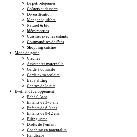
Le petit-déjeuner
Goûters et desserts
Diversification
Manger équilibré
Naturel & bio
Idées recettes
Cuisiner avec les enfants
Gourmandises de fêtes
Shopping cuisine
Mode de garde
Crèches
Assistantes maternelle
Garde à domicile
Garde extra scolaire
Baby sitting
Centres de loisirs
Eveil & développement
Bébé 0-3ans
Enfants de 3- 6 ans
Enfants de 6-9 ans
Enfants de 9-12 ans
Bilinguisme
Droits de l’enfant
Coaching en parentalité
Handicaps