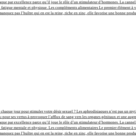
aque par excellence parce qu’il joue le rôle d’un stimulateur d’hormones. La cannel
la fatigue mentale et physique. Les compléments alimentaires Le premier élément à vou
anquez pas l’huître qui en est la reine, riche en zinc, elle favorise une bonne prod
 chaque jour pour stimuler votre désir sexuel ? Les aphrodisiaques n’est pas un mythe,
u pour ses vertus à provoquer l’afflux de sang vers les organes génitaux et une augm
aque par excellence parce qu’il joue le rôle d’un stimulateur d’hormones. La cannel
la fatigue mentale et physique. Les compléments alimentaires Le premier élément à vou
anquez pas l’huître qui en est la reine, riche en zinc, elle favorise une bonne prod