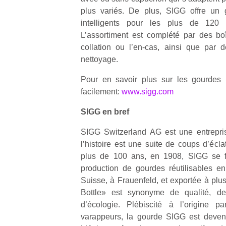
plus variés. De plus, SIGG offre un 
intelligents pour les plus de 12
L’assortiment est complété par des bo
collation ou l’en-cas, ainsi que par d
nettoyage.
Un
Pour en savoir plus sur les gourdes 
facilement:
www.sigg.com
p
SIGG en bref
e
u
SIGG Switzerland AG est une entrepris
l’histoire est une suite de coups d’écl
plus de 100 ans, en 1908, SIGG se fo
production de gourdes réutilisables e
Suisse, à Frauenfeld, et exportée à plu
cl
Bottle» est synonyme de qualité, de
Le
d’écologie. Plébiscité à l’origine p
pe
varappeurs, la gourde SIGG est devenu
qu