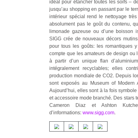
idéal pour étancher toutes les soifs – de
qu
jusqu’au shopping en passant par le ter
so
s
intérieur spécial rend le nettoyage très f
c
absolument pas le goût du contenu, qu’
p
limonade gazeuse ou d’une boisson i
en
SIGG crée de nouveaux décors mutins, 
Do
pour tous les goûts: les romantiques y 
me
compte que les amateurs de design ou 
am
à partir d’un unique flan d’aluminiu
à 
co
intégralement recyclables; elles cont
…
production mondiale de CO2. Depuis lo
sont exposés au Museum of Modern 
Aujourd’hui, elles sont à la fois symbo
et accessoire mode branché. Des stars t
Cameron Diaz et Ashton Kutcher
d’informations:
www.sigg.com
.