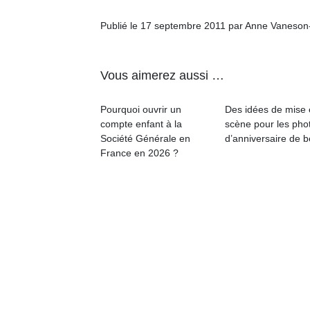
Publié le 17 septembre 2011 par Anne Vaneson
NextGen,
l’
Des
une
trampolines
nouvelle
pour les
Vous aimerez aussi …
trottinette
grands et
mécanique
Ap
les petits !
Pourquoi ouvrir un
Des idées de mise
Beeper
co
Durant les
compte enfant à la
scène pour les pho
Les
su
vacances
Société Générale en
d’anniversaire de 
enfants
de
estivales
France en 2026 ?
débordent
co
et avec le
souvent
fe
retour des
d’énergie.
he
beaux
Varier les
di
jours, c’est
occupations
de
l’occasion
n’est pas
re
rêvée
toujours
de
pour les
simple.
d’
enfants
Conjuguer
pe
de…
divertissement,
pr
activité
15