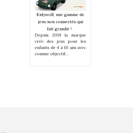
une gamme de
Kidywolf, une gamme de
Kidywolf, une ga
onnectés qui
jeux non connectés qui
jeux non connecté
randir !
fait grandir !
fait grandir 
9 la marque
Depuis 2019 la marque
Depuis 2019 la 
eux pour les
crée des jeux pour les
crée des jeux po
 à 10 ans avec
enfants de 4 à 10 ans avec
enfants de 4 à 10 a
tif…
comme objectif…
comme objectif…