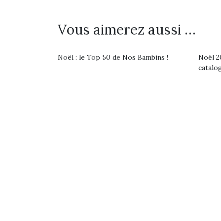
Vous aimerez aussi …
Noël : le Top 50 de Nos Bambins !
Noël 20
catalo
Une 
pou
anim
gr