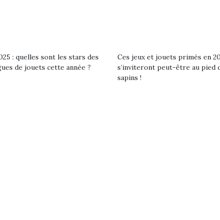
25 : quelles sont les stars des
Ces jeux et jouets primés en 2
gues de jouets cette année ?
s’inviteront peut-être au pied 
sapins !
loutre en peluche
Petit chef deviendra
Une loutre
r les enfants, un
grand !
pour les 
Les jeux d’imitation
al qui change des
animal qui
constituent un véritable
ands classiques !
grands cl
terrain d’apprentissage