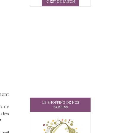
C'EST DE SAISON
ment
LE SHOPPING DE NOS
zone
BAMBINS
 des
!
ueil