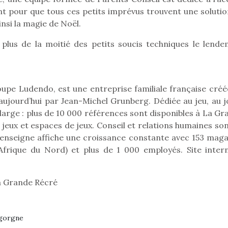
tant pour que tous ces petits imprévus trouvent une soluti
insi la magie de Noël.
plus de la moitié des petits soucis techniques le lende
Pâques 2026 : chocolats
Pâques 2026
et idées pour une chasse
et idées po
aux œufs magique en
aux œufs 
famille
fam
upe Ludendo, est une entreprise familiale française créé
Chocolats à petits prix,
Chocolats à
ujourd’hui par Jean-Michel Grunberg. Dédiée au jeu, au j
jouets malins et idées
jouets mal
e large : plus de 10 000 références sont disponibles à La G
créatives… voici de quoi
créatives… 
organiser une chasse aux
organiser u
 jeux et espaces de jeux. Conseil et relations humaines so
œufs magique…
œufs magiq
’enseigne affiche une croissance constante avec 153 maga
Afrique du Nord) et plus de 1 000 employés. Site intern
a Grande Récré
igorgne