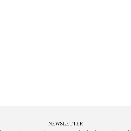
Kidywolf, une gamme de
Kidywolf, 
jeux non connectés qui
jeux non c
fait grandir !
fait g
Depuis 2019 la marque
Depuis 201
crée des jeux pour les
crée des j
enfants de 4 à 10 ans avec
enfants de 4
comme objectif…
comme objec
NEWSLETTER