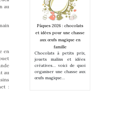
on au
main
 : chocolats
Pâques 2026 : chocolats
Pâques 2026 : cho
ur une chasse
et idées pour une chasse
et idées pour une
magique en
aux œufs magique en
aux œufs magiqu
ille
famille
famille
e en
 petits prix,
Chocolats à petits prix,
Chocolats à petit
ouet
ins et idées
jouets malins et idées
jouets malins et
rande
voici de quoi
créatives… voici de quoi
créatives… voici 
ne chasse aux
organiser une chasse aux
organiser une cha
nt au
ue…
œufs magique…
œufs magique…
sins
et :