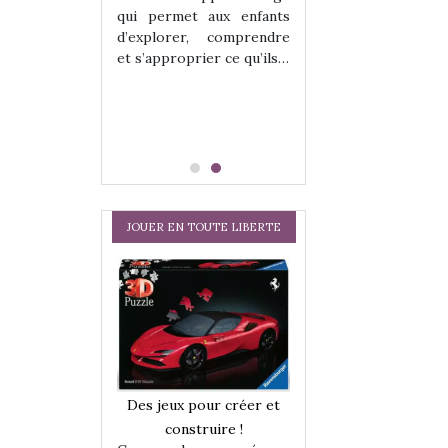
hes quelles
Les peluches q
qui permet aux enfants
ent, sont des
qu’elles soient, s
d’explorer, comprendre
s pour les
compagnons pou
et s’approprier ce qu’ils…
dou, meilleur
enfants. Doudou, m
 à câliner,
ami, objet à câ
confident,…
JOUER EN TOUTE LIBERTE
a trottinette
Comment choisir
Des jeux pour créer et
 : bien plus
cabanes et des tip
construire !