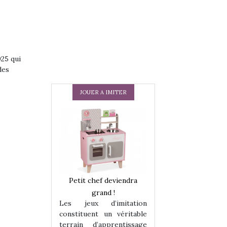
025 qui
des
JOUER A IMITER
 en peluche
Petit chef deviendra
Une loutre en pe
enfants, un
grand !
pour les enfants
Les jeux d’imitation
 change des
animal qui chang
constituent un véritable
assiques !
grands classiqu
terrain d’apprentissage