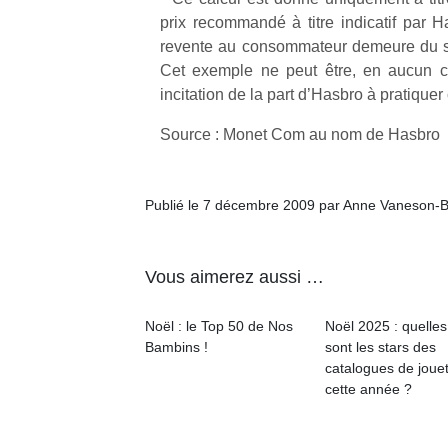
qu
prix recommandé à titre indicatif par H
so
revente au consommateur demeure du seu
s
Cet exemple ne peut être, en aucun 
c
incitation de la part d’Hasbro à pratique
p
en
Source : Monet Com au nom de Hasbro
Do
me
am
à 
Publié le 7 décembre 2009 par Anne Vaneson-
co
…
Vous aimerez aussi …
Noël : le Top 50 de Nos
Noël 2025 : quelles
Bambins !
sont les stars des
catalogues de joue
cette année ?