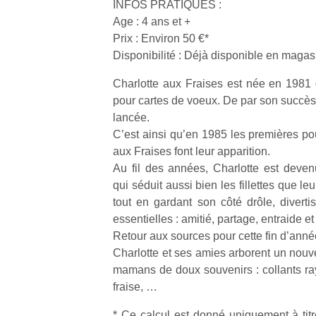
INFOS PRATIQUES :
Age : 4 ans et +
Prix : Environ 50 €*
Disponibilité : Déjà disponible en magas
Charlotte aux Fraises est née en 1981 d
Un
pour cartes de voeux. De par son succè
lancée.
C’est ainsi qu’en 1985 les premières p
p
aux Fraises font leur apparition.
e
Au fil des années, Charlotte est deve
u
qui séduit aussi bien les fillettes que l
tout en gardant son côté drôle, diverti
essentielles : amitié, partage, entraide e
Retour aux sources pour cette fin d’anné
Charlotte et ses amies arborent un nouv
cl
mamans de doux souvenirs : collants ra
Le
fraise, …
pe
qu
* Ce calcul est donné uniquement à titr