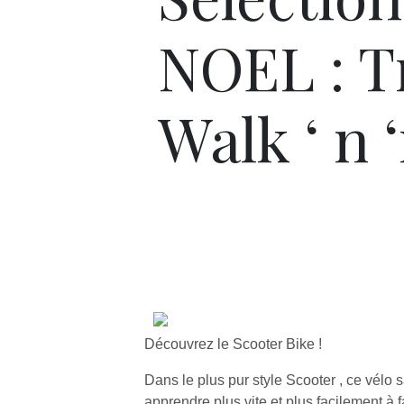
NOEL : T
Walk ‘ n ‘r
Découvrez le Scooter Bike !
Dans le plus pur style Scooter , ce vélo
apprendre plus vite et plus facilement à f