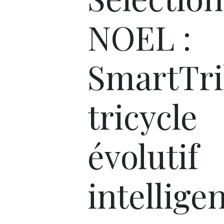
NOEL :
SmartTrik
tricycle
évolutif
intellige