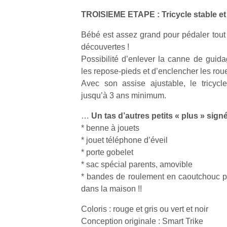
TROISIEME ETAPE : Tricycle stable et
Bébé est assez grand pour pédaler tout 
découvertes !
Possibilité d’enlever la canne de guida
Un
les repose-pieds et d’enclencher les rou
Avec son assise ajustable, le tricycle
jusqu’à 3 ans minimum.
p
…
Un tas d’autres petits « plus » sig
e
* benne à jouets
u
* jouet téléphone d’éveil
* porte gobelet
* sac spécial parents, amovible
* bandes de roulement en caoutchouc p
dans la maison !!
cl
Le
Coloris : rouge et gris ou vert et noir
pe
Conception originale : Smart Trike
qu