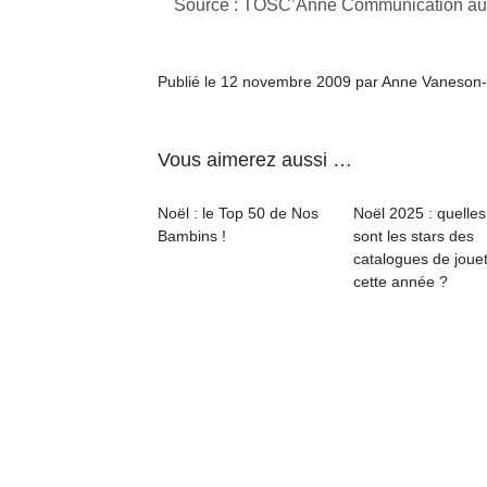
Source : TOSC’Anne Communication au 
une
l’
nouvelle
Des
trottinette
Publié le 12 novembre 2009 par Anne Vaneson
trampolines
mécanique
pour les
Ap
Beeper
co
grands et
Les
Vous aimerez aussi …
su
enfants
les petits !
de
débordent
Durant les
co
souvent
Noël : le Top 50 de Nos
Noël 2025 : quelles
vacances
fe
d’énergie.
Bambins !
sont les stars des
estivales
he
Varier les
catalogues de joue
et avec le
di
occupations
cette année ?
retour des
de
n’est pas
beaux
re
toujours
jours, c’est
de
simple.
l’occasion
d’
Conjuguer
rêvée
pe
divertissement,
pour les
pr
activité
enfants
15
physique
de…
ou
apprentissage…