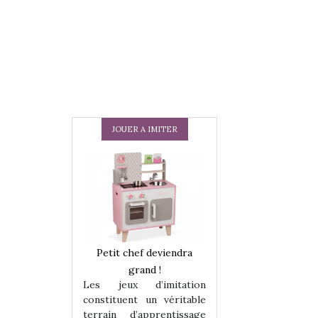
JOUER A IMITER
 en peluche
Petit chef deviendra
Une loutre en pe
enfants, un
grand !
pour les enfants
Les jeux d’imitation
 change des
animal qui chang
constituent un véritable
assiques !
grands classiqu
terrain d’apprentissage