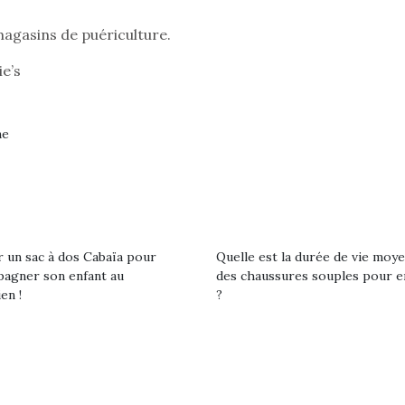
magasins de puériculture.
e’s
Pâques 2026 : chocolats
Pâques 2026
et idées pour une chasse
et idées po
aux œufs magique en
aux œufs 
ne
famille
fam
Chocolats à petits prix,
Chocolats à
jouets malins et idées
jouets mal
créatives… voici de quoi
créatives… 
organiser une chasse aux
organiser u
œufs magique…
œufs magiq
r un sac à dos Cabaïa pour
Quelle est la durée de vie moy
agner son enfant au
des chaussures souples pour e
en !
?