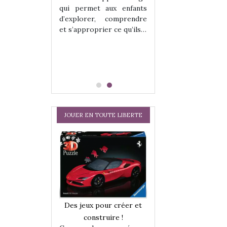
hes quelles
Les peluches q
qui permet aux enfants
ent, sont des
qu’elles soient, s
d’explorer, comprendre
s pour les
compagnons pou
et s’approprier ce qu’ils…
dou, meilleur
enfants. Doudou, m
 à câliner,
ami, objet à câ
confident,…
JOUER EN TOUTE LIBERTE
a trottinette
Comment choisir
Des jeux pour créer et
 : bien plus
cabanes et des tip
construire !