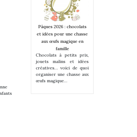
 : chocolats
Pâques 2026 : chocolats
Pâques 2026 : cho
ur une chasse
et idées pour une chasse
et idées pour une
magique en
aux œufs magique en
aux œufs magiqu
ille
famille
famille
 petits prix,
Chocolats à petits prix,
Chocolats à petit
ins et idées
jouets malins et idées
jouets malins et
voici de quoi
créatives… voici de quoi
créatives… voici 
ne chasse aux
organiser une chasse aux
organiser une cha
ue…
œufs magique…
œufs magique…
enne
nfants