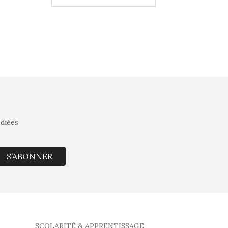
édiées
S’ABONNER
SCOLARITÉ & APPRENTISSAGE