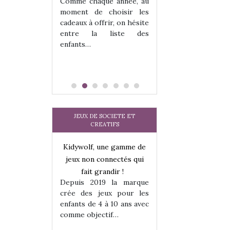
 jeu !
les enfants ?
Comme chaque année, au
our la glisse
Quelle que soit l
moment de choisir les
sel, et même
sous laquel
cadeaux à offrir, on hésite
tits peuvent
matérialise le tipi 
entre la liste des
 s’y initier.
tissu, plastique…)
enfants…
te…
petite tente posé
JEUX DE SOCIETE ET
CREATIFS
une gamme de
Kidywolf, une gamme de
Kidywolf, une ga
onnectés qui
jeux non connectés qui
jeux non connecté
randir !
fait grandir !
fait grandir 
9 la marque
Depuis 2019 la marque
Depuis 2019 la 
eux pour les
crée des jeux pour les
crée des jeux po
 à 10 ans avec
enfants de 4 à 10 ans avec
enfants de 4 à 10 a
tif…
comme objectif…
comme objectif…