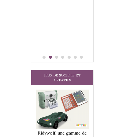
 jeu !
our la glisse
sel, et même
tits peuvent
 s’y initier.
te…
JEUX DE SOCIETE ET
CREATIFS
une gamme de
Kidywolf, une gamme de
Kidywolf, une ga