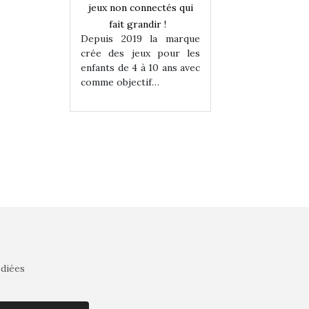
onnectés qui
jeux non connectés qui
jeux non connecté
randir !
fait grandir !
fait grandir 
9 la marque
Depuis 2019 la marque
Depuis 2019 la 
eux pour les
crée des jeux pour les
crée des jeux po
 à 10 ans avec
enfants de 4 à 10 ans avec
enfants de 4 à 10 a
tif…
comme objectif…
comme objectif…
édiées