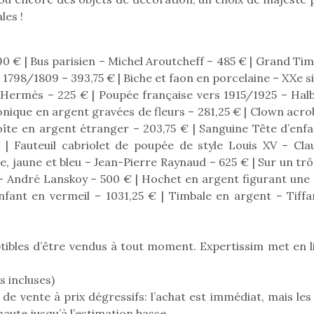
les !
90 € | Bus parisien – Michel Aroutcheff – 485 € | Grand Ti
Pâques 2026 : chocolats
Pâques 2026
1798/1809 – 393,75 € | Biche et faon en porcelaine – XXe s
et idées pour une chasse
et idées po
 Hermès – 225 € | Poupée française vers 1915/1925 – Halb
aux œufs magique en
aux œufs 
onique en argent gravées de fleurs – 281,25 € | Clown acro
famille
fam
Chocolats à petits prix,
Chocolats à
oîte en argent étranger – 203,75 € | Sanguine Tête d’enfa
jouets malins et idées
jouets mal
 | Fauteuil cabriolet de poupée de style Louis XV – Cla
créatives… voici de quoi
créatives… 
e, jaune et bleu – Jean-Pierre Raynaud – 625 € | Sur un trô
organiser une chasse aux
organiser u
 – André Lanskoy – 500 € | Hochet en argent figurant une 
œufs magique…
œufs magiq
enfant en vermeil – 1031,25 € | Timbale en argent – Tiffa
ptibles d’être vendus à tout moment. Expertissim met en l
s incluses)
de vente à prix dégressifs: l’achat est immédiat, mais les
aute jusqu’à l’estimation basse.