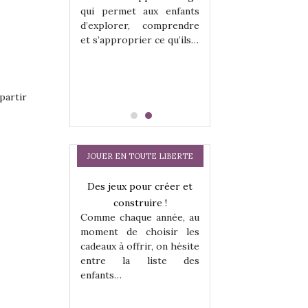
hes quelles
Les peluches q
qui permet aux enfants
ent, sont des
qu’elles soient, s
d’explorer, comprendre
s pour les
compagnons pou
et s’approprier ce qu’ils…
dou, meilleur
enfants. Doudou, m
 à câliner,
ami, objet à câ
confident,…
partir
JOUER EN TOUTE LIBERTE
Des jeux pour créer et
Comment choisir
construire !
cabanes et des tip
Comme chaque année, au
les enfants ?
moment de choisir les
Quelle que soit l
cadeaux à offrir, on hésite
sous laquel
entre la liste des
matérialise le tipi 
enfants…
a trottinette
tissu, plastique…)
petite tente posé
 : bien plus