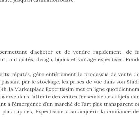
t permettant d’acheter et de vendre rapidement, de f
rt, antiquités, design, bijoux et vintage expertisés. Fond
erts réputés, gère entièrement le processus de vente : d
passant par le stockage, les prises de vue dans son Studio
/24h, la Marketplace Expertissim met en ligne quotidiennem
onserve dans l’attente des ventes l’ensemble des objets da
ant à l’émergence d’un marché de l’art plus transparent où
loutre en peluche
Petit chef deviendra
Une loutre
 plus rapides, Expertissim a su acquérir la confiance de
r les enfants, un
grand !
pour les 
Les jeux d’imitation
al qui change des
animal qui
constituent un véritable
ands classiques !
grands cl
terrain d’apprentissage