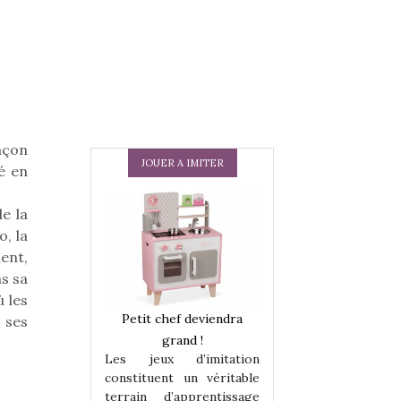
açon
JOUER A IMITER
é en
e la
, la
ent,
ns sa
 les
 en peluche
Petit chef deviendra
Une loutre en pe
 ses
enfants, un
grand !
pour les enfants
Les jeux d’imitation
 change des
animal qui chang
constituent un véritable
assiques !
grands classiqu
terrain d’apprentissage