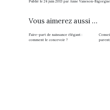
Les p
Publié le 24 juin 2013 par Anne Vaneson-Bigorgne
qu’ell
comp
enfant
Vous aimerez aussi …
ami, 
confid
Faire-part de naissance élégant :
Consei
comment le concevoir ?
parent
NextGen, une nouvelle
trottinette mécanique
Beeper
Les enfants débordent
souvent d’énergie. Varier
Et si
les occupations n’est pas
toujours simple.
b
Conjuguer
Après 
Des trampolines pour les
divertissement, activité
succe