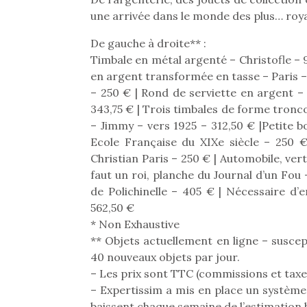
une arrivée dans le monde des plus… roya
De gauche à droite** :
Timbale en métal argenté – Christofle – 
en argent transformée en tasse – Paris – 
– 250 € | Rond de serviette en argent –
343,75 € | Trois timbales de forme tronc
– Jimmy – vers 1925 – 312,50 € |Petite b
Ecole Française du XIXe siècle – 250 €
Christian Paris – 250 € | Automobile, vert
faut un roi, planche du Journal d’un Fou
de Polichinelle – 405 € | Nécessaire d’
562,50 €
* Non Exhaustive
** Objets actuellement en ligne – susce
40 nouveaux objets par jour.
– Les prix sont TTC (commissions et taxe
– Expertissim a mis en place un système 
baissent chaque semaine de l’estimation h