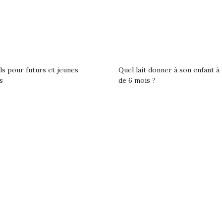
eluches quelles
Les peluc
qui permet aux enfants
es soient, sont des
qu’elles soi
d’explorer, comprendre
agnons pour les
compagnon
et s’approprier ce qu’ils…
s. Doudou, meilleur
enfants. Dou
objet à câliner,
ami, objet
ent,…
confident,…
ls pour futurs et jeunes
Quel lait donner à son enfant à 
s
de 6 mois ?
 l’aventure était au
T’AS TON NERF ?
Le boom de l
out du jardin ?
A l’heure du
pour enfant
trois confinements
déconfinement, des
ssifs, des couvre-