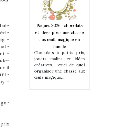
mbale
 : chocolats
Pâques 2026 : chocolats
Pâques 2026 : cho
iècle
ur une chasse
et idées pour une chasse
et idées pour une
ig –
magique en
aux œufs magique en
aux œufs magiqu
bate
ille
famille
famille
 petits prix,
Chocolats à petits prix,
Chocolats à petit
nt –
ins et idées
jouets malins et idées
jouets malins et
ude-
voici de quoi
créatives… voici de quoi
créatives… voici 
ne il
ne chasse aux
organiser une chasse aux
organiser une cha
tête
ue…
œufs magique…
œufs magique…
ny –
igne
 prix