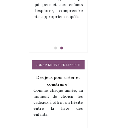
hes quelles
Les peluches q
qui permet aux enfants
ent, sont des
qu’elles soient, s
d’explorer, comprendre
s pour les
compagnons pou
et s’approprier ce qu’ils…
dou, meilleur
enfants. Doudou, m
 à câliner,
ami, objet à câ
confident,…
JOUER EN TOUTE LIBERTE
a trottinette
Des jeux pour créer et
Comment choisir
 : bien plus
construire !
cabanes et des tip
Comme chaque année, au
 jeu !
les enfants ?
moment de choisir les
our la glisse
Quelle que soit l
cadeaux à offrir, on hésite
sel, et même
sous laquel
entre la liste des
tits peuvent
matérialise le tipi 
enfants…
 s’y initier.
tissu, plastique…)
te…
petite tente posé