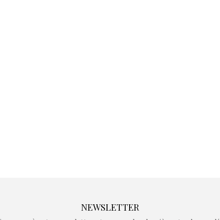
Kidywolf, une gamme de
Kidywolf, 
jeux non connectés qui
jeux non c
fait grandir !
fait g
Depuis 2019 la marque
Depuis 201
crée des jeux pour les
crée des j
enfants de 4 à 10 ans avec
enfants de 4
comme objectif…
comme objec
NEWSLETTER