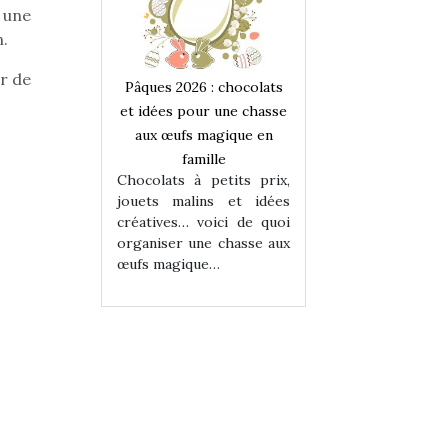
 une
n.
ur de
 : chocolats
Pâques 2026 : chocolats
Pâques 2026 : cho
ur une chasse
et idées pour une chasse
et idées pour une
magique en
aux œufs magique en
aux œufs magiqu
ille
famille
famille
 petits prix,
Chocolats à petits prix,
Chocolats à petit
ins et idées
jouets malins et idées
jouets malins et
voici de quoi
créatives… voici de quoi
créatives… voici 
ne chasse aux
organiser une chasse aux
organiser une cha
ue…
œufs magique…
œufs magique…