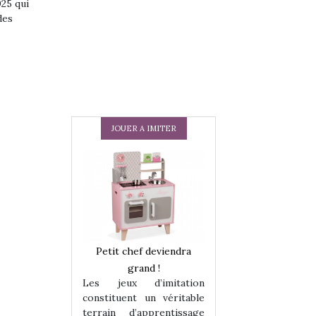
025 qui
des
JOUER A IMITER
 en peluche
Petit chef deviendra
Une loutre en pe
enfants, un
grand !
pour les enfants
Les jeux d’imitation
 change des
animal qui chang
constituent un véritable
assiques !
grands classiqu
terrain d’apprentissage