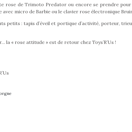
ute rose de Trimoto Predator ou encore se prendre pour
ue avec micro de Barbie ou le clavier rose électronique Brui
 petits : tapis d’éveil et portique d’activité, porteur, trie
Pâques 2026 : chocolats
Pâques 2026
et idées pour une chasse
et idées po
aux œufs magique en
aux œufs 
r… la « rose attitude » est de retour chez Toys’R’Us !
famille
fam
Chocolats à petits prix,
Chocolats à
jouets malins et idées
jouets mal
créatives… voici de quoi
créatives… 
organiser une chasse aux
organiser u
R’Us
œufs magique…
œufs magiq
gorgne