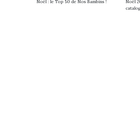
Noël : le Top 50 de Nos Bambins !
Noël 20
catalo
Une 
pou
anim
gr