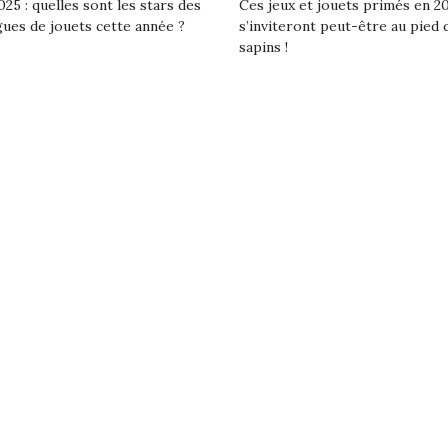
25 : quelles sont les stars des
Ces jeux et jouets primés en 2
gues de jouets cette année ?
s’inviteront peut-être au pied 
sapins !
loutre en peluche
Petit chef deviendra
Une loutre
r les enfants, un
grand !
pour les 
Les jeux d’imitation
al qui change des
animal qui
constituent un véritable
ands classiques !
grands cl
terrain d’apprentissage