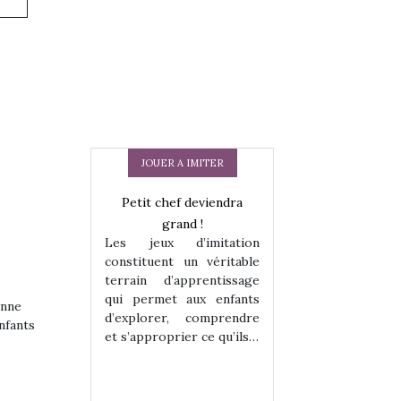
JOUER A IMITER
Petit chef deviendra
grand !
Les jeux d’imitation
constituent un véritable
terrain d’apprentissage
qui permet aux enfants
enne
d’explorer, comprendre
 en peluche
Une loutre en pe
nfants
et s’approprier ce qu’ils…
enfants, un
pour les enfants
 change des
animal qui chang
assiques !
grands classiqu