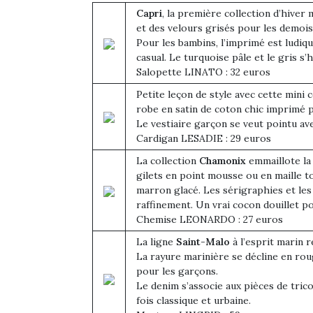
Capri
, la première collection d’hiver 
et des velours grisés pour les demois
Pour les bambins, l’imprimé est ludiqu
casual. Le turquoise pâle et le gris s
Salopette LINATO : 32 euros
Petite leçon de style avec cette mini 
robe en satin de coton chic imprimé p
Le vestiaire garçon se veut pointu av
Cardigan LESADIE : 29 euros
La collection
Chamonix
emmaillote la 
gilets en point mousse ou en maille t
marron glacé. Les sérigraphies et le
raffinement. Un vrai cocon douillet p
Chemise LEONARDO : 27 euros
La ligne
Saint-Malo
à l’esprit marin r
La rayure marinière se décline en roug
pour les garçons.
Le denim s’associe aux pièces de trico
fois classique et urbaine.