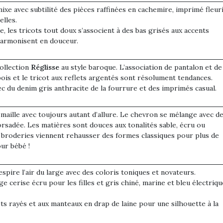
mixe avec subtilité des pièces raffinées en cachemire, imprimé fleuri
elles.
e, les tricots tout doux s’associent à des bas grisés aux accents
’harmonisent en douceur.
Pâques 2026 : chocolats
Pâques 2026
et idées pour une chasse
et idées po
aux œufs magique en
aux œufs 
collection
Réglisse
au style baroque. L’association de pantalon et de
ois et le tricot aux reflets argentés sont résolument tendances.
famille
fam
ec du denim gris anthracite de la fourrure et des imprimés casual.
Chocolats à petits prix,
Chocolats à
jouets malins et idées
jouets mal
créatives… voici de quoi
créatives… 
maille avec toujours autant d’allure. Le chevron se mélange avec d
organiser une chasse aux
organiser u
orsadée. Les matières sont douces aux tonalités sable, écru ou
œufs magique…
œufs magiq
s broderies viennent rehausser des formes classiques pour plus de
our bébé !
espire l’air du large avec des coloris toniques et novateurs.
e cerise écru pour les filles et gris chiné, marine et bleu électriqu
ts rayés et aux manteaux en drap de laine pour une silhouette à la