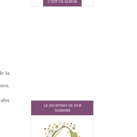
C'EST DE SAISON
de la
ques,
alys
LE SHOPPING DE NOS
BAMBINS