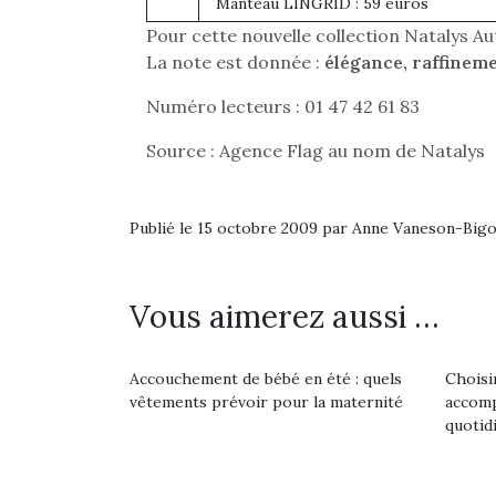
Manteau LINGRID : 59 euros
Pour cette nouvelle collection Natalys 
La note est donnée :
élégance, raffineme
Numéro lecteurs : 01 47 42 61 83
Source : Agence Flag au nom de Natalys
Publié le 15 octobre 2009 par Anne Vaneson-Big
Vous aimerez aussi …
Accouchement de bébé en été : quels
Choisi
Une 
vêtements prévoir pour la maternité
accomp
pou
quotidi
anim
gr