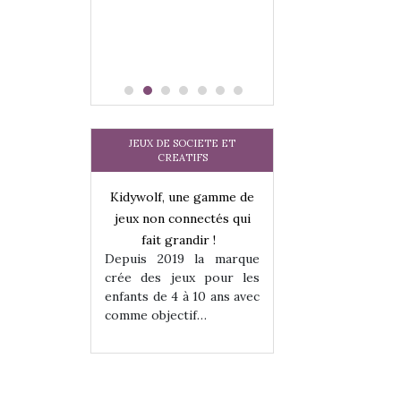
JEUX DE SOCIETE ET
CREATIFS
une gamme de
Kidywolf, une gamme de
Kidywolf, une ga
onnectés qui
jeux non connectés qui
jeux non connecté
randir !
fait grandir !
fait grandir 
9 la marque
Depuis 2019 la marque
Depuis 2019 la 
eux pour les
crée des jeux pour les
crée des jeux po
 à 10 ans avec
enfants de 4 à 10 ans avec
enfants de 4 à 10 a
tif…
comme objectif…
comme objectif…