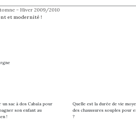
Automne – Hiver 2009/2010
nt et modernité !
orgne
Petit chef deviendra
grand !
Les jeux d’imitation
constituent un véritable
terrain d’apprentissage
qui permet aux enfants
r un sac à dos Cabaïa pour
Quelle est la durée de vie moy
d’explorer, comprendre
loutre en peluche
Une loutre
agner son enfant au
des chaussures souples pour e
et s’approprier ce qu’ils…
r les enfants, un
pour les 
en !
?
al qui change des
animal qui
ands classiques !
grands cl