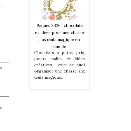
,
 : chocolats
Pâques 2026 : chocolats
Pâques 2026 : cho
ur une chasse
et idées pour une chasse
et idées pour une
magique en
aux œufs magique en
aux œufs magiqu
ille
famille
famille
 petits prix,
Chocolats à petits prix,
Chocolats à petit
ins et idées
jouets malins et idées
jouets malins et
voici de quoi
créatives… voici de quoi
créatives… voici 
es
ne chasse aux
organiser une chasse aux
organiser une cha
ue…
œufs magique…
œufs magique…
e