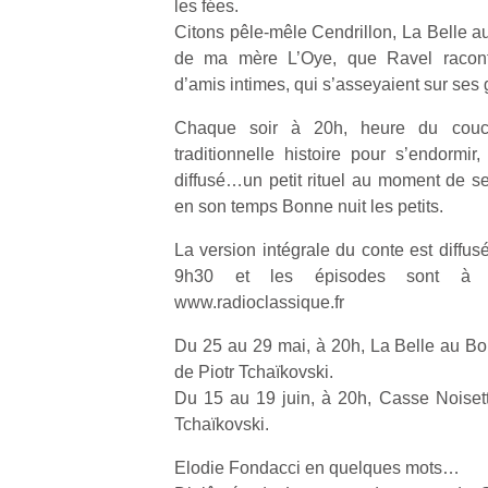
les fées.
p
Citons pêle-mêle Cendrillon, La Belle a
e
de ma mère L’Oye, que Ravel racont
u
d’amis intimes, qui s’asseyaient sur se
Chaque soir à 20h, heure du couch
traditionnelle histoire pour s’endormir
diffusé…un petit rituel au moment de se
cl
en son temps Bonne nuit les petits.
Le
pe
La version intégrale du conte est diffu
qu
9h30 et les épisodes sont à p
qu
www.radioclassique.fr
so
s
Du 25 au 29 mai, à 20h, La Belle au Bo
c
de Piotr Tchaïkovski.
p
Du 15 au 19 juin, à 20h, Casse Noisett
en
Do
Tchaïkovski.
me
am
Elodie Fondacci en quelques mots…