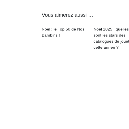
enfants
fe
estivales
débordent
he
et avec le
Vous aimerez aussi …
souvent
di
retour des
d’énergie.
de
beaux
Varier les
re
Noël : le Top 50 de Nos
Noël 2025 : quelles
jours, c’est
occupations
de
Bambins !
sont les stars des
l’occasion
n’est pas
d’
catalogues de joue
rêvée
toujours
pe
cette année ?
pour les
simple.
pr
enfants
Conjuguer
15
de…
divertissement,
activité
physique
ou
apprentissage…