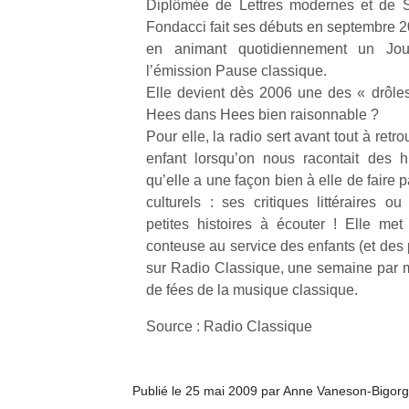
à 
Diplômée de Lettres modernes et de Sc
co
Fondacci fait ses débuts en septembre 
…
en animant quotidiennement un Jour
l’émission Pause classique.
Elle devient dès 2006 une des « drôl
Hees dans Hees bien raisonnable ?
Pour elle, la radio sert avant tout à retro
enfant lorsqu’on nous racontait des h
qu’elle a une façon bien à elle de faire
culturels : ses critiques littéraires o
petites histoires à écouter ! Elle met
l’
conteuse au service des enfants (et des 
sur Radio Classique, une semaine par m
NextGen,
Des
de fées de la musique classique.
une
trampolines
nouvelle
pour les
Source : Radio Classique
Ap
trottinette
co
grands et
mécanique
su
les petits !
Beeper
de
Durant les
Publié le 25 mai 2009 par Anne Vaneson-Bigor
Les
co
vacances