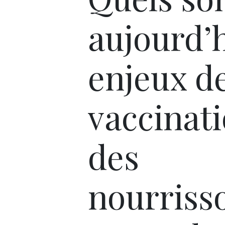
aujourd’h
enjeux de
vaccinat
des
nourriss