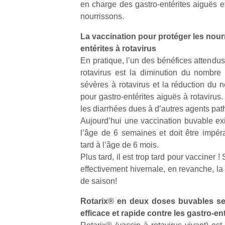
en charge des gastro-entérites aiguës et
qu
so
nourrissons.
s
La vaccination pour protéger les nour
c
p
entérites à rotavirus
en
En pratique, l’un des bénéfices attendus
Do
rotavirus est la diminution du nombre 
me
sévères à rotavirus et la réduction du 
am
pour gastro-entérites aiguës à rotavirus
à 
les diarrhées dues à d’autres agents pa
co
Aujourd’hui une vaccination buvable exi
…
l’âge de 6 semaines et doit être impé
tard à l’âge de 6 mois.
Plus tard, il est trop tard pour vacciner !
effectivement hivernale, en revanche, la
de saison!
Rotarix® en deux doses buvables se
efficace et rapide contre les gastro-ent