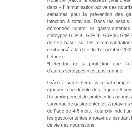
Rotarix® (vaccin à rotavirus vivant) es
dans « l’immunisation active des nourris
NextGen,
semaines pour la prévention des gas
l’
Des
une
infection à rotavirus. Dans les essais c
trampolines
nouvelle
démontrée contre les gastro-entérite
pour les
trottinette
sérotypes G1P[8], G2P[4], G3P[8], G4P[8]
grands et
mécanique
doit se baser sur les recommandations 
Ap
les petits !
Beeper
remboursé à la date du 1er octobre 20
co
Durant les
Les
l’étude).
su
vacances
enfants
de
*L’étendue de la protection que Rota
estivales
débordent
co
et avec le
d’autres sérotypes n’est pas connue
souvent
fe
retour des
d’énergie.
he
Grâce à son schéma vaccinal complet
beaux
Varier les
di
jours, c’est
(qui peut être débuté dès l’âge de 6 sem
occupations
de
l’occasion
Rotarix® permet de protéger les nourriss
n’est pas
re
rêvée
survenue de gastro-entérites à rotavirus 
toujours
de
pour les
de l’âge de 4-6 mois. Rotarix® induit un
simple.
d’
enfants
Conjuguer
les gastro-entérites à rotavirus pendan
pe
de…
divertissement,
pr
de vie des nourrissons.
activité
15