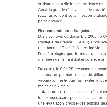
suffisante pour diminuer l’incidence de l’
Ainsi, la grande résistance et le caract
rotavirus rendent cette infection pratiq
petite enfance.
Recommandations françaises
Un
Dans son avis de décembre 2006, le Co
Publique de France (CSHPF) a pris act
une bonne efficacité à titre individue
p
l’épidémiologie, que le mode de pris
e
diarrhées de l’enfant doit encore être amé
u
De ce fait, le CSHPF recommande nota
– dans un premier temps, de différer
vaccination anti-rotavirus systématiq
moins de six mois ;
cl
– dans un second temps, de réévaluer
Le
temps nécessaire pour en particulier 
pe
une évaluation précise des actions dest
qu