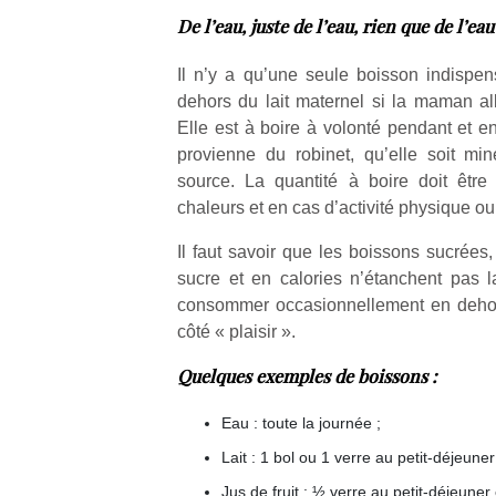
en
De l’eau, juste de l’eau, rien que de l’eau
Do
me
Il n’y a qu’une seule boisson indisp
am
dehors du lait maternel si la maman all
à 
Elle est à boire à volonté pendant et e
co
provienne du robinet, qu’elle soit mi
…
source. La quantité à boire doit êtr
chaleurs et en cas d’activité physique ou
Il faut savoir que les boissons sucrées
sucre et en calories n’étanchent pas la
consommer occasionnellement en dehors
côté « plaisir ».
NextGen,
Des
Quelques exemples de boissons :
une
trampolines
l’
Eau : toute la journée ;
nouvelle
pour les
trottinette
grands et
Lait : 1 bol ou 1 verre au petit-déjeuner
mécanique
les petits !
Jus de fruit : ½ verre au petit-déjeuner 