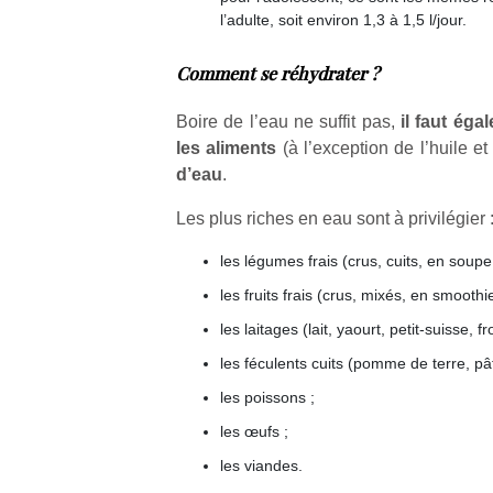
l’adulte, soit environ 1,3 à 1,5 l/jour.
Un
Comment se réhydrater ?
p
Boire de l’eau ne suffit pas,
il faut éga
e
les aliments
(à l’exception de l’huile et
u
d’eau
.
Les plus riches en eau sont à privilégier 
les légumes frais (crus, cuits, en soup
les fruits frais (crus, mixés, en smooth
cl
Le
les laitages (lait, yaourt, petit-suisse,
pe
les féculents cuits (pomme de terre, pâ
qu
qu
les poissons ;
so
les œufs ;
s
c
les viandes.
p