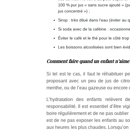
Durant les
Ap
Beeper
100 % pur jus « sans sucre ajouté » (pa
vacances
co
Les
jus concentré ») ;
estivales
su
enfants
et avec le
de
Sirop : très dilué dans l’eau (éviter au q
débordent
retour des
co
souvent
Si soda avec de la caféine : occasionne
beaux
fe
d’énergie.
Éviter le café et le thé pour le côté trop
jours, c’est
he
Varier les
l’occasion
di
occupations
Les boissons alcoolisées sont bien évi
rêvée
de
n’est pas
pour les
re
toujours
Comment faire quand un enfant n’aime p
enfants
de
simple.
de…
d’
Conjuguer
Si tel est le cas, il faut le réhabituer pe
pe
divertissement,
proposant avec un peu de jus de citro
pr
activité
15
menthe, ou de l’eau gazeuse ou encore d
physique
ou
L’hydratation des enfants relèvent d
apprentissage…
responsabilité. Il est essentiel d’être vig
boire régulièrement et de ne pas oublier
est de ne pas exposer les enfants au solei
aux heures les plus chaudes. Lorsqu’on s