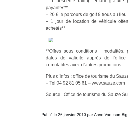
– 1 descente rafting enfant gratuite
p
payantes**
e
– 20 € le parcours de golf 9 trous au lieu
u
– 1 jour de location de véhicule offer
achetés**
cl
**Offres sous conditions ; modalités, p
Le
dates de validité auprès de l’office
pe
cumulables avec d’autres promotions.
qu
qu
Plus d’infos : office de tourisme du Sa
so
– Tel 04 92 81 05 61 – www.sauze.com
s
c
Source : Office de tourisme du Sauze S
p
en
Do
Publié le 26 janvier 2010 par Anne Vaneson-Bi
me
am