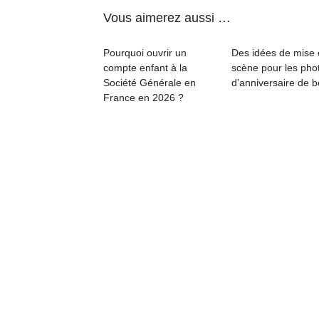
à 
co
Vous aimerez aussi …
…
Pourquoi ouvrir un
Des idées de mise
compte enfant à la
scène pour les pho
Société Générale en
d’anniversaire de 
France en 2026 ?
NextGen,
Des
une
trampolines
l’
nouvelle
pour les
trottinette
grands et
mécanique
les petits !
Durant les
Ap
Beeper
vacances
co
Les
estivales
su
enfants
et avec le
de
débordent
retour des
co
souvent