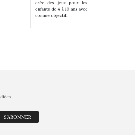
eux pour les
crée des jeux pour les
crée des jeux po
 à 10 ans avec
enfants de 4 à 10 ans avec
enfants de 4 à 10 a
tif…
comme objectif…
comme objectif…
édiées
S’ABONNER