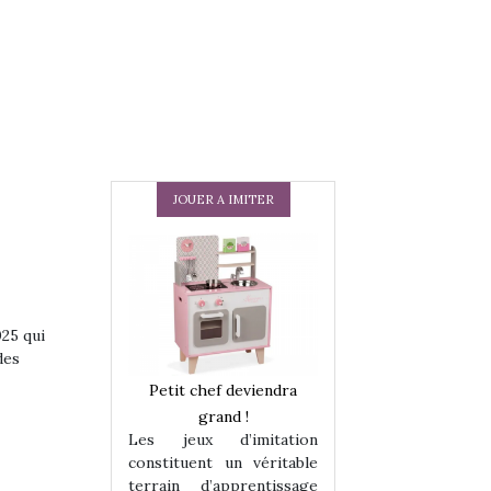
JOUER A IMITER
025 qui
des
 en peluche
Petit chef deviendra
Une loutre en pe
enfants, un
grand !
pour les enfants
Les jeux d’imitation
 change des
animal qui chang
constituent un véritable
assiques !
grands classiqu
terrain d’apprentissage