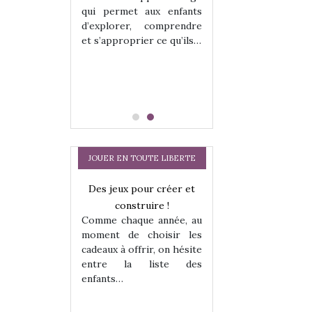
hes quelles
Les peluches q
qui permet aux enfants
ent, sont des
qu’elles soient, s
d’explorer, comprendre
s pour les
compagnons pou
et s’approprier ce qu’ils…
dou, meilleur
enfants. Doudou, m
 à câliner,
ami, objet à câ
confident,…
JOUER EN TOUTE LIBERTE
Des jeux pour créer et
construire !
Comme chaque année, au
moment de choisir les
cadeaux à offrir, on hésite
entre la liste des
enfants…
a trottinette
Comment choisir
 : bien plus
cabanes et des tip