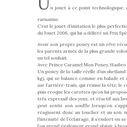
U
n jouet à ce point technologique,
rarissime.
C’est le jouet d’imitation le plus perfect
du Jouet 2006, qui lui a délivré un Prix Sp
Avoir son propre poney est un rêve récu
les parents armés de la plus grande volon
un tel souhait.
Avec Prince Caramel Mon Poney, Hasbro 
Un poney de la taille réelle d’un shetland
kg), qui se balance comme en balade et 
sur l’arrière-train, qui remue la tête, le 
puis croque les carottes qu’on lui propose
très expressif des yeux, et réactif aux brui
peut sentir son souffle lorsqu’on s’ap
réagissent donc au toucher et au son, ma
l’intensité de l’éclairage, il s’endort ou 
l’on prend également grand plaisir à bross