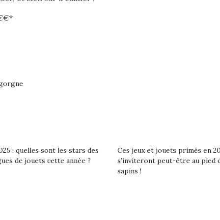
 €€*
igorgne
25 : quelles sont les stars des
Ces jeux et jouets primés en 2
gues de jouets cette année ?
s’inviteront peut-être au pied 
sapins !
loutre en peluche
Petit chef deviendra
Une loutre
r les enfants, un
grand !
pour les 
Les jeux d’imitation
al qui change des
animal qui
constituent un véritable
ands classiques !
grands cl
terrain d’apprentissage