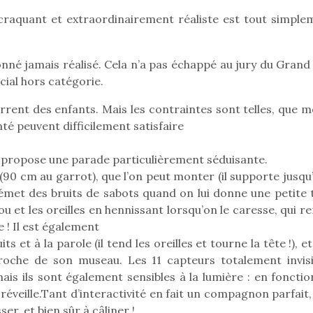
 craquant et extraordinairement réaliste est tout simple
Pâques 2026 : chocolats
Pâques 2026
ionné jamais réalisé. Cela n’a pas échappé au jury du Grand
et idées pour une chasse
et idées po
écial hors catégorie.
aux œufs magique en
aux œufs 
rrent des enfants. Mais les contraintes sont telles, que 
famille
fam
té peuvent difficilement satisfaire
Chocolats à petits prix,
Chocolats à
jouets malins et idées
jouets mal
créatives… voici de quoi
créatives… 
propose une parade particulièrement séduisante.
organiser une chasse aux
organiser u
 (90 cm au garrot), que l’on peut monter (il supporte jusqu
œufs magique…
œufs magiq
émet des bruits de sabots quand on lui donne une petite 
cou et les oreilles en hennissant lorsqu’on le caresse, qui re
 ! Il est également
ts et à la parole (il tend les oreilles et tourne la tête !), et
proche de son museau. Les 11 capteurs totalement invisi
is ils sont également sensibles à la lumière : en fonctio
se réveille.Tant d’interactivité en fait un compagnon parfait
er, et bien sûr à câliner !