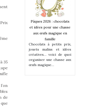
ment
 : chocolats
Pâques 2026 : chocolats
Pâques 2026 : cho
 Prix
ur une chasse
et idées pour une chasse
et idées pour une
magique en
aux œufs magique en
aux œufs magiqu
même
ille
famille
famille
 petits prix,
Chocolats à petits prix,
Chocolats à petit
ins et idées
jouets malins et idées
jouets malins et
voici de quoi
créatives… voici de quoi
créatives… voici 
ne chasse aux
organiser une chasse aux
organiser une cha
’à 35
ue…
œufs magique…
œufs magique…
tape
nifle
 l’on
bles
n de
, que