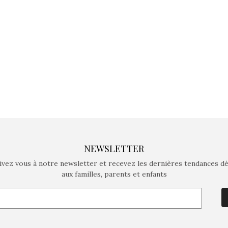
crée des jeux pour les
crée des j
enfants de 4 à 10 ans avec
enfants de 4
comme objectif…
comme objec
NEWSLETTER
ivez vous à notre newsletter et recevez les dernières tendances d
aux familles, parents et enfants