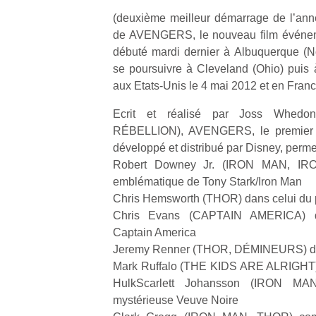
(deuxième meilleur démarrage de l’ann
de AVENGERS, le nouveau film événeme
débuté mardi dernier à Albuquerque (
se poursuivre à Cleveland (Ohio) puis à
aux Etats-Unis le 4 mai 2012 et en France
Ecrit et réalisé par Joss Whedo
RÉBELLION), AVENGERS, le premier l
développé et distribué par Disney, permet
Robert Downey Jr. (IRON MAN, IR
emblématique de Tony Stark/Iron Man
Chris Hemsworth (THOR) dans celui du 
Chris Evans (CAPTAIN AMERICA) dan
Captain America
Jeremy Renner (THOR, DÉMINEURS) dan
Mark Ruffalo (THE KIDS ARE ALRIGHT) d
HulkScarlett Johansson (IRON MA
mystérieuse Veuve Noire