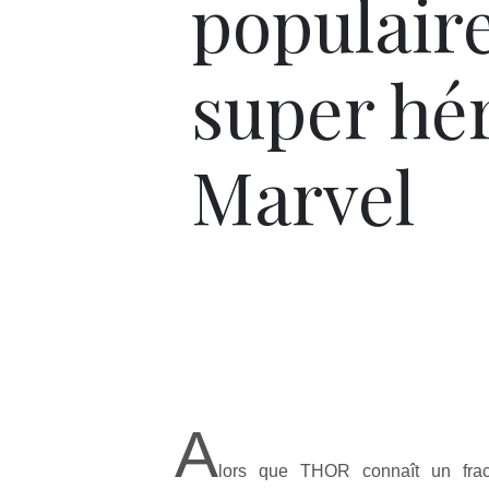
populair
super hé
Marvel
A
lors que THOR connaît un frac