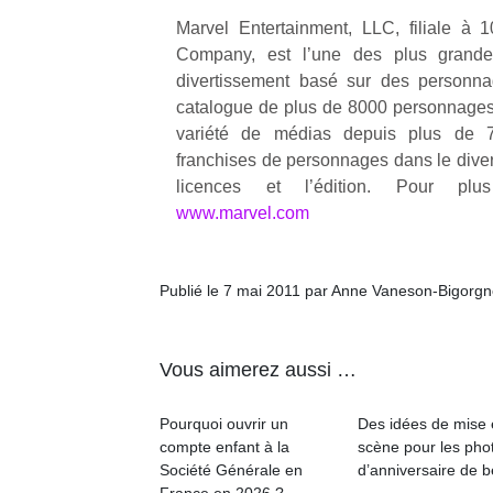
Marvel Entertainment, LLC, filiale à
NextGen,
Company, est l’une des plus grande
l’
Des
une
divertissement basé sur des personna
trampolines
nouvelle
catalogue de plus de 8000 personnage
pour les
trottinette
variété de médias depuis plus de 
grands et
mécanique
franchises de personnages dans le dive
Ap
les petits !
Beeper
licences et l’édition. Pour plus 
co
Durant les
Les
su
www.marvel.com
vacances
enfants
de
estivales
débordent
co
et avec le
souvent
fe
retour des
Publié le 7 mai 2011 par Anne Vaneson-Bigorg
d’énergie.
he
beaux
Varier les
di
jours, c’est
occupations
de
l’occasion
Vous aimerez aussi …
n’est pas
re
rêvée
toujours
de
pour les
simple.
d’
Pourquoi ouvrir un
Des idées de mise
enfants
Conjuguer
pe
compte enfant à la
scène pour les pho
de…
divertissement,
pr
Société Générale en
d’anniversaire de 
activité
15