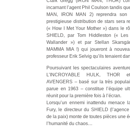
Clark Gregg (IRON MAN, THOR) compl
incarnant l’agent Phil Coulson tandis q
MAN, IRON MAN 2) reprendra son rô
prestigieuse distribution de stars sera 
(« How I Met Your Mother ») dans le rôl
SHIELD, par Tom Hiddleston (« Les 
Un
Wallander ») et par Stellan Skar
MAMMA MIA !) qui joueront à nouveau
professeur Erik Selvig qu’ils tenaient d
p
e
Poursuivant les spectaculaires aventu
u
L’INCROYABLE HULK, THOR e
AVENGERS – basé sur la très populai
parue en 1963 – constitue l’équipe ul
réunit pour la première fois à l’écran.
Lorsqu’un ennemi inattendu menace la
cl
Fury, le directeur du SHIELD (l’agence 
Le
de la paix) monte de toutes pièces une 
pe
l’humanité du chaos…
qu