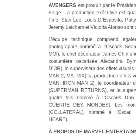
qu
AVENGERS
est produit par le Préside
so
Feige. La production exécutive est qua
s
Fine, Stan Lee, Louis D’Esposito, Patty
c
Jeremy Latcham et Victoria Alonso sont 
p
en
L’équipe technique comprend égale
Do
photographie nommé à l’Oscar® Sea
me
MOI), le chef décorateur James Chinlu
am
à 
costumière oscarisée Alexandra By
co
D’OR), le superviseur des effets visuels
…
MAN 2, MATRIX), la productrice effets v
MAN, IRON MAN 2), le coordinateur d
(SUPERMAN RETURNS), et le supervis
quatre fois nommé à l’Oscar® Da
GUERRE DES MONDES). Les monteu
(COLLATERAL), nommé à l’Oscar, 
HEART).
À PROPOS DE MARVEL ENTERTAIN