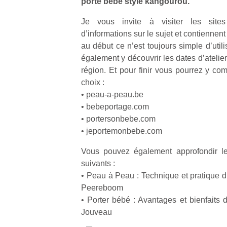
porte bébé style kangourou.
Je vous invite à visiter les sites
NextGen,
l’
Des
d’informations sur le sujet et contiennent
une
trampolines
au début ce n’est toujours simple d’util
nouvelle
pour les
également y découvrir les dates d’atelier
trottinette
grands et
région. Et pour finir vous pourrez y co
mécanique
Ap
les petits !
choix :
Beeper
co
Durant les
• peau-a-peau.be
Les
su
vacances
• bebeportage.com
enfants
de
estivales
débordent
• portersonbebe.com
co
et avec le
souvent
fe
• jeportemonbebe.com
retour des
d’énergie.
he
beaux
Varier les
di
Vous pouvez également approfondir le 
jours, c’est
occupations
de
suivants :
l’occasion
n’est pas
re
rêvée
• Peau à Peau : Technique et pratique d
toujours
de
pour les
Peereboom
simple.
d’
enfants
• Porter bébé : Avantages et bienfaits
Conjuguer
pe
de…
Jouveau
divertissement,
pr
activité
15