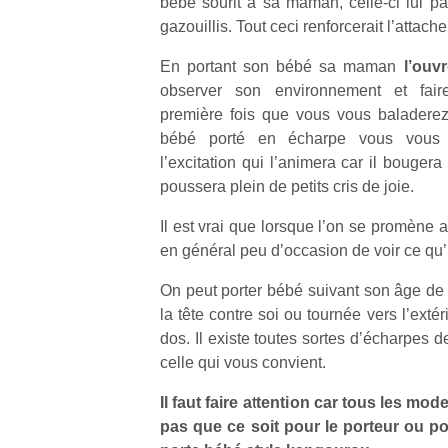
bébé sourit à sa maman, celle-ci lui par
qu
gazouillis. Tout ceci renforcerait l’attac
so
s
En portant son bébé sa maman
l’ouv
c
observer son environnement et fair
p
première fois que vous vous baladerez
en
Do
bébé porté en écharpe vous vous 
me
l’excitation qui l’animera car il bougera 
am
poussera plein de petits cris de joie.
à 
co
Il est vrai que lorsque l’on se promène 
…
en général peu d’occasion de voir ce qu’i
On peut porter bébé suivant son âge de d
la tête contre soi ou tournée vers l’extér
dos. Il existe toutes sortes d’écharpes 
celle qui vous convient.
Il faut faire attention car tous les mo
pas que ce soit pour le porteur ou p