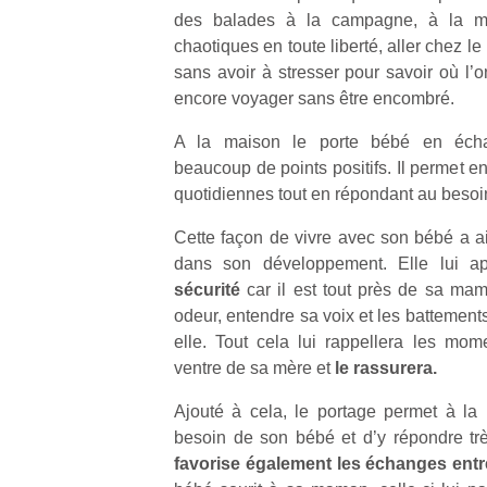
des balades à la campagne, à la m
chaotiques en toute liberté, aller chez 
sans avoir à stresser pour savoir où l’
encore voyager sans être encombré.
A la maison le porte bébé en écha
Un
beaucoup de points positifs. Il permet en 
quotidiennes tout en répondant au besoi
p
Cette façon de vivre avec son bébé a 
e
dans son développement. Elle lui a
u
sécurité
car il est tout près de sa mama
odeur, entendre sa voix et les battemen
elle. Tout cela lui rappellera les mo
ventre de sa mère et
le rassurera.
cl
Ajouté à cela, le portage permet à la
Le
besoin de son bébé et d’y répondre tr
pe
favorise également les échanges entr
qu