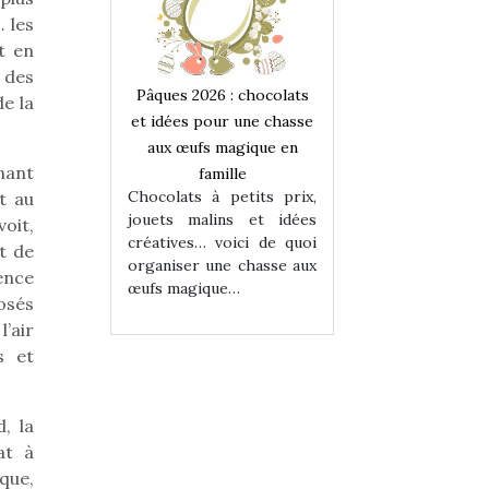
… les
t en
 des
 : chocolats
Pâques 2026 : chocolats
Pâques 2026 : cho
de la
ur une chasse
et idées pour une chasse
et idées pour une
magique en
aux œufs magique en
aux œufs magiqu
nant
ille
famille
famille
 petits prix,
Chocolats à petits prix,
Chocolats à petit
t au
ins et idées
jouets malins et idées
jouets malins et
oit,
voici de quoi
créatives… voici de quoi
créatives… voici 
t de
ne chasse aux
organiser une chasse aux
organiser une cha
ence
ue…
œufs magique…
œufs magique…
posés
’air
s et
, la
at à
 que,