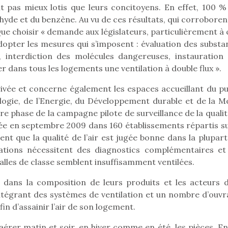
ont pas mieux lotis que leurs concitoyens. En effet, 100 %
yde et du benzène. Au vu de ces résultats, qui corroborent
ue choisir « demande aux législateurs, particulièrement à 
adopter les mesures qui s’imposent : évaluation des substa
on, interdiction des molécules dangereuses, instauration 
er dans tous les logements une ventilation à double flux ».
ivée et concerne également les espaces accueillant du pub
logie, de l’Energie, du Développement durable et de la Me
ère phase de la campagne pilote de surveillance de la quali
agée en septembre 2009 dans 160 établissements répartis su
ent que la qualité de l’air est jugée bonne dans la plupar
uations nécessitent des diagnostics complémentaires et
alles de classe semblent insuffisamment ventilées.
loutre en peluche
Petit chef deviendra
Une loutre
rt dans la composition de leurs produits et les acteurs d
r les enfants, un
grand !
pour les 
ntégrant des systèmes de ventilation et un nombre d’ouvr
Les jeux d’imitation
al qui change des
animal qui
fin d’assainir l’air de son logement.
constituent un véritable
ands classiques !
grands cl
terrain d’apprentissage
’aérer matin et soir, en hiver comme en été, les pièces. E