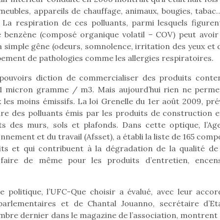
, meubles, appareils de chauffage, animaux, bougies, tabac
La respiration de ces polluants, parmi lesquels figuren
e benzène (composé organique volatil – COV) peut avoir
Pâques 2026 : chocolats
Pâques 2026
la simple gêne (odeurs, somnolence, irritation des yeux et 
et idées pour une chasse
et idées po
ppement de pathologies comme les allergies respiratoires.
aux œufs magique en
aux œufs 
 pouvoirs diction de commercialiser des produits conte
famille
fam
Chocolats à petits prix,
Chocolats à
 1 micron gramme / m3. Mais aujourd’hui rien ne perme
jouets malins et idées
jouets mal
les moins émissifs. La loi Grenelle du 1er août 2009, prév
créatives… voici de quoi
créatives… 
ire des polluants émis par les produits de construction e
organiser une chasse aux
organiser u
ts des murs, sols et plafonds. Dans cette optique, l’Ag
œufs magique…
œufs magiq
onnement et du travail (Afsset), a établi la liste de 165 com
ts et qui contribuent à la dégradation de la qualité de l
t faire de même pour les produits d’entretien, encen
e politique, l’UFC-Que choisir a évalué, avec leur accord
parlementaires et de Chantal Jouanno, secrétaire d’Et
tembre dernier dans le magazine de l’association, montrent