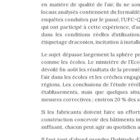
en matière de qualité de l’air, ils ne s
locaux analysés contiennent du formaldéh
enquêtes conduites par le passé, l’UFC-Q
qui ont participé à cette expérience, d’
dans les conditions réelles d’utilisati
étiquetage draconien, incitation à install
Le sujet dépasse largement la sphère pr
comme les écoles. Le ministère de l’Eco
dévoilé fin août les résultats de la premi
l’air dans les écoles et les crèches eng
régions. Les conclusions de l’étude révèl
établissements, mais que quelques sit
mesures correctives ; environ 20 % des s
Une 
Si les fabricants doivent faire un effo
pou
construction concevoir des bâtiments i
anim
suffisant, chacun peut agir au quotidien a
gr
Il faut tout d’abord prendre l’habitude d