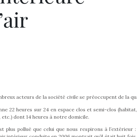
’air
mbreux acteurs de la société civile se préoccupent de la qu
nne 22 heures sur 24 en espace clos et semi-clos (habitat,
 etc.) dont 14 heures à notre domicile.
est plus pollué que celui que nous respirons à l’extérieur 
air intérieur conduite en 2006 montrait qu’il était huit fois