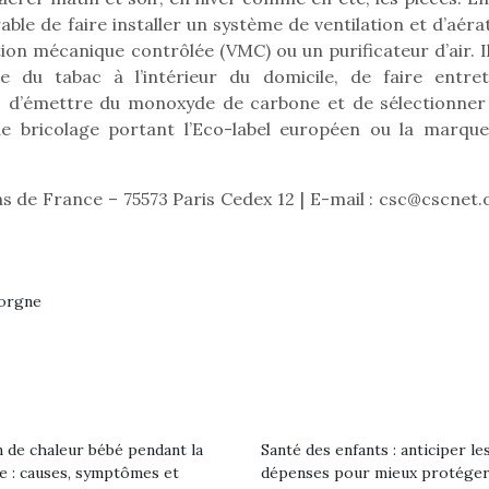
eluches quelles
Les peluc
qui permet aux enfants
érable de faire installer un système de ventilation et d’aéra
es soient, sont des
qu’elles soi
d’explorer, comprendre
agnons pour les
compagnon
on mécanique contrôlée (VMC) ou un purificateur d’air. Il
et s’approprier ce qu’ils…
s. Doudou, meilleur
enfants. Dou
e du tabac à l’intérieur du domicile, de faire entret
objet à câliner,
ami, objet
es d’émettre du monoxyde de carbone et de sélectionner
ent,…
confident,…
 de bricolage portant l’Eco-label européen ou la marqu
ns de France – 75573 Paris Cedex 12 | E-mail : csc@cscnet.
gorgne
 l’aventure était au
T’AS TON NERF ?
Le boom de l
out du jardin ?
 de chaleur bébé pendant la
Santé des enfants : anticiper le
A l’heure du
pour enfant
trois confinements
le : causes, symptômes et
dépenses pour mieux protéger
déconfinement, des
ssifs, des couvre-