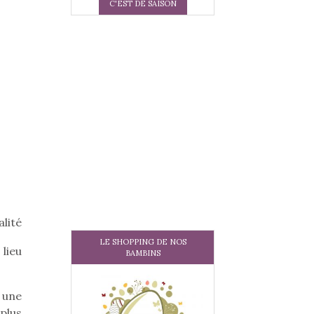
C'EST DE SAISON
alité
LE SHOPPING DE NOS
 lieu
BAMBINS
: une
 plus