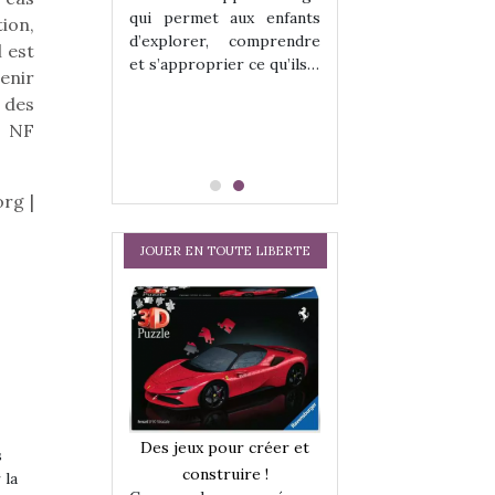
hes quelles
Les peluches q
qui permet aux enfants
tion,
ent, sont des
qu’elles soient, s
d’explorer, comprendre
s pour les
compagnons pou
 est
et s’approprier ce qu’ils…
dou, meilleur
enfants. Doudou, m
enir
 à câliner,
ami, objet à câ
 des
confident,…
e NF
org |
JOUER EN TOUTE LIBERTE
a trottinette
Comment choisir
Des jeux pour créer et
s
 : bien plus
cabanes et des tip
construire !
 la