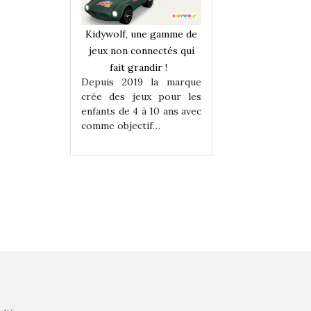
une gamme de
Kidywolf, une gamme de
Kidywolf, une ga
onnectés qui
jeux non connectés qui
jeux non connecté
randir !
fait grandir !
fait grandir 
9 la marque
Depuis 2019 la marque
Depuis 2019 la 
eux pour les
crée des jeux pour les
crée des jeux po
 à 10 ans avec
enfants de 4 à 10 ans avec
enfants de 4 à 10 a
tif…
comme objectif…
comme objectif…