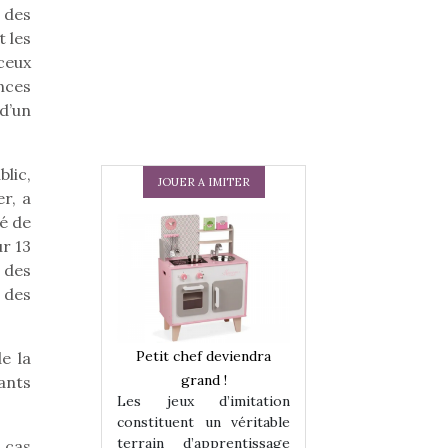
 des
 les
ceux
nces
d’un
lic,
JOUER A IMITER
r, a
té de
r 13
t des
 des
 en peluche
Petit chef deviendra
Une loutre en pe
e la
enfants, un
grand !
pour les enfants
ants
Les jeux d’imitation
 change des
animal qui chang
constituent un véritable
assiques !
grands classiqu
terrain d’apprentissage
n cas