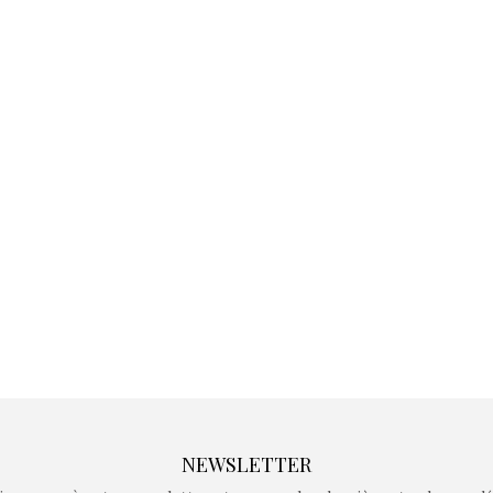
Kidywolf, une gamme de
Kidywolf, 
jeux non connectés qui
jeux non c
fait grandir !
fait g
Depuis 2019 la marque
Depuis 201
crée des jeux pour les
crée des j
enfants de 4 à 10 ans avec
enfants de 4
comme objectif…
comme objec
NEWSLETTER