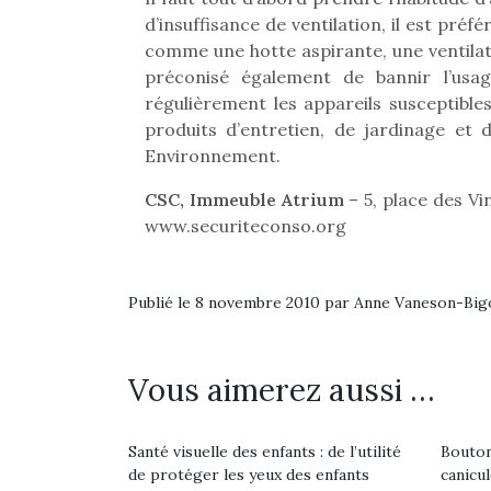
Les p
d’insuffisance de ventilation, il est préf
qu’ell
comp
comme une hotte aspirante, une ventilati
enfant
préconisé également de bannir l’usag
ami, 
régulièrement les appareils susceptibl
confid
produits d’entretien, de jardinage et
Environnement.
CSC, Immeuble Atrium
– 5, place des Vi
www.securiteconso.org
Des trampolines pour les
Publié le 8 novembre 2010 par Anne Vaneson-Bi
grands et les petits !
Durant les vacances
estivales et avec le
Vous aimerez aussi …
retour des beaux jours,
c’est l’occasion rêvée
Et si
pour les enfants de…
b
Santé visuelle des enfants : de l’utilité
Bouton
NextGen, une nouvelle
Après 
de protéger les yeux des enfants
canicu
trottinette mécanique
succe