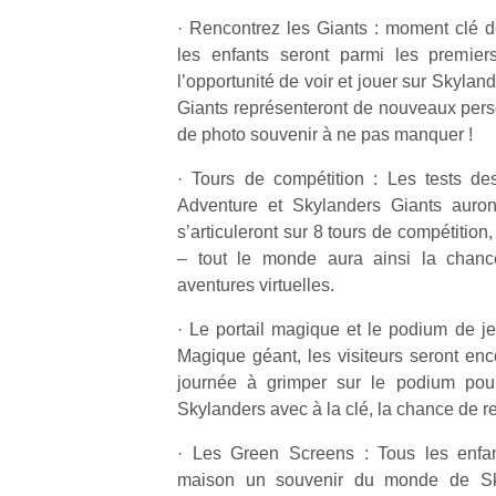
· Rencontrez les Giants : moment clé de
les enfants seront parmi les premie
l’opportunité de voir et jouer sur Skyla
Giants représenteront de nouveaux per
de photo souvenir à ne pas manquer !
Un
· Tours de compétition : Les tests de
Adventure et Skylanders Giants auront
p
s’articuleront sur 8 tours de compétition
e
– tout le monde aura ainsi la chanc
u
aventures virtuelles.
· Le portail magique et le podium de jeu
Magique géant, les visiteurs seront enc
journée à grimper sur le podium pour
Skylanders avec à la clé, la chance de re
cl
Le
· Les Green Screens : Tous les enfan
pe
maison un souvenir du monde de Sk
qu