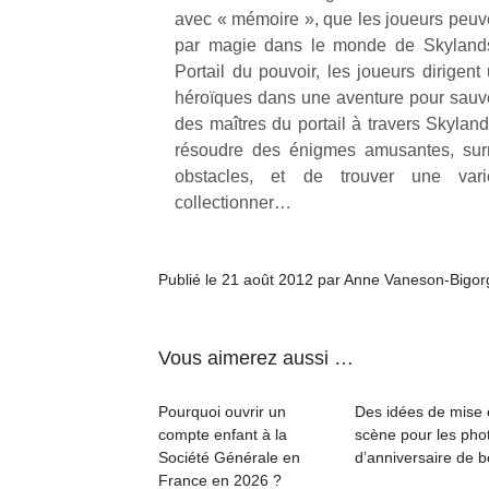
une
trampolines
l’
avec « mémoire », que les joueurs peu
nouvelle
pour les
par magie dans le monde de Skylands.
trottinette
grands et
Portail du pouvoir, les joueurs dirigen
mécanique
les petits !
héroïques dans une aventure pour sauv
Durant les
Ap
Beeper
des maîtres du portail à travers Skylan
vacances
co
Les
résoudre des énigmes amusantes, surm
estivales
su
enfants
obstacles, et de trouver une va
et avec le
de
débordent
collectionner…
retour des
co
souvent
beaux
fe
d’énergie.
jours, c’est
he
Varier les
l’occasion
di
Publié le 21 août 2012 par Anne Vaneson-Bigo
occupations
rêvée
de
n’est pas
pour les
re
toujours
enfants
de
simple.
Vous aimerez aussi …
de…
d’
Conjuguer
pe
divertissement,
Pourquoi ouvrir un
Des idées de mise
pr
activité
compte enfant à la
scène pour les pho
15
physique
Société Générale en
d’anniversaire de 
ou
France en 2026 ?
apprentissage…