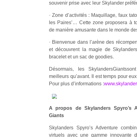
souvenir prise avec leur Skylander préfé
qu
so
· Zone d’activités : Maquillage, faux tat
s
les Paires’… Cette zone proposera à t
c
p
de manière amusante dans le monde des
en
Do
· Bienvenue dans l’arène des récompens
me
et découvrent la magie de Skylanders
am
bracelet et un sac de goodies.
à 
co
Désormais, les SkylandersGiantsson
…
meilleurs qu’avant. Il est temps pour eux 
Pour plus d’informations :
www.skylander
A propos de Skylanders Spyro’s A
Giants
Skylanders Spyro’s Adventure combi
NextGen,
Des
virtuels avec une gamme innovante de