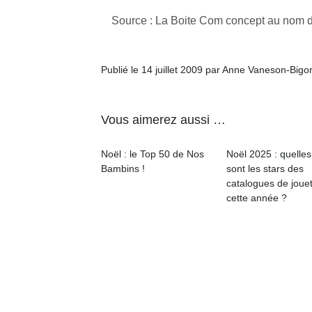
Source : La Boite Com concept au nom 
Publié le 14 juillet 2009 par Anne Vaneson-Bigo
Un
Vous aimerez aussi …
p
Noël : le Top 50 de Nos
Noël 2025 : quelles
e
Bambins !
sont les stars des
u
catalogues de joue
cette année ?
cl
Le
pe
qu