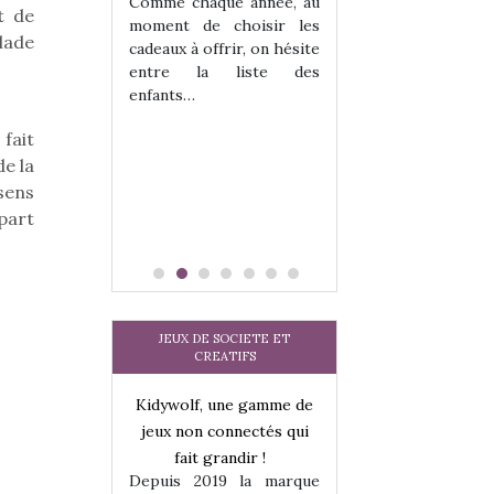
 jeu !
les enfants ?
Comme chaque année, au
t de
our la glisse
Quelle que soit l
moment de choisir les
lade
sel, et même
sous laquel
cadeaux à offrir, on hésite
tits peuvent
matérialise le tipi 
entre la liste des
 s’y initier.
tissu, plastique…)
enfants…
te…
petite tente posé
fait
de la
sens
part
JEUX DE SOCIETE ET
CREATIFS
une gamme de
Kidywolf, une gamme de
Kidywolf, une ga
onnectés qui
jeux non connectés qui
jeux non connecté
randir !
fait grandir !
fait grandir 
9 la marque
Depuis 2019 la marque
Depuis 2019 la 