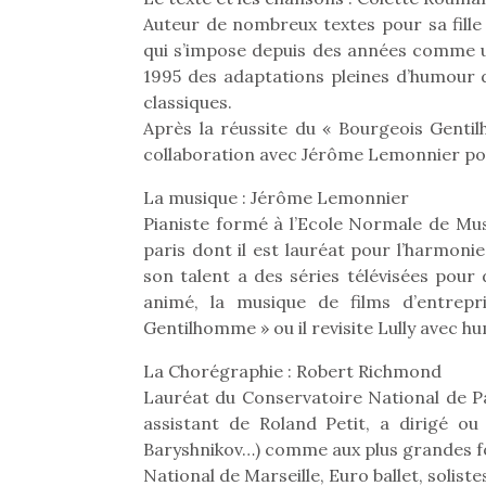
Les p
Auteur de nombreux textes pour sa fill
qu’ell
comp
qui s’impose depuis des années comme un
enfant
1995 des adaptations pleines d’humour 
ami, 
classiques.
confid
Après la réussite du « Bourgeois Gent
collaboration avec Jérôme Lemonnier po
La musique : Jérôme Lemonnier
Pianiste formé à l’Ecole Normale de Mus
paris dont il est lauréat pour l’harmoni
son talent a des séries télévisées pou
animé, la musique de films d’entrepr
Gentilhomme » ou il revisite Lully avec hu
La Chorégraphie : Robert Richmond
Lauréat du Conservatoire National de P
Et si
assistant de Roland Petit, a dirigé ou
b
Baryshnikov…) comme aux plus grandes form
NextGen, une nouvelle
Après 
National de Marseille, Euro ballet, solist
trottinette mécanique
Des trampolines pour les
succe