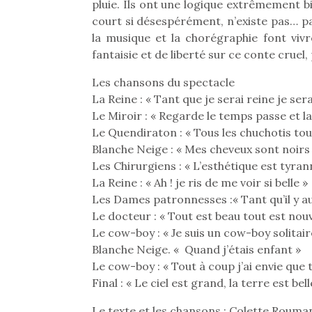
pluie. Ils ont une logique extrêmement bi
court si désespérément, n’existe pas… pa
la musique et la chorégraphie font viv
fantaisie et de liberté sur ce conte cruel
Les chansons du spectacle
La Reine : « Tant que je serai reine je serai
Le Miroir : « Regarde le temps passe et la
Le Quendiraton : « Tous les chuchotis tou
Blanche Neige : « Mes cheveux sont noirs 
Les Chirurgiens : « L’esthétique est tyran
La Reine : « Ah ! je ris de me voir si belle »
Les Dames patronnesses :« Tant qu’il y au
Le docteur : « Tout est beau tout est nou
Le cow-boy : « Je suis un cow-boy solitair
Une 
Blanche Neige. « Quand j’étais enfant »
pou
Le cow-boy : « Tout à coup j’ai envie que
anim
Final : « Le ciel est grand, la terre est bell
gr
Le texte et les chansons : Colette Rouma