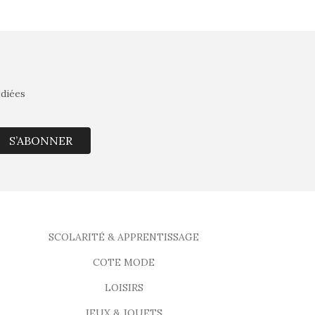
édiées
S’ABONNER
SCOLARITÉ & APPRENTISSAGE
COTE MODE
LOISIRS
JEUX & JOUETS