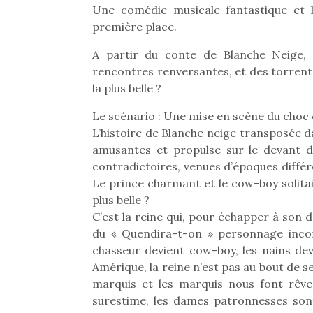
Une comédie musicale fantastique et l
première place.
A partir du conte de Blanche Neige, Co
rencontres renversantes, et des torren
la plus belle ?
Le scénario : Une mise en scène du choc 
L’histoire de Blanche neige transposée d
amusantes et propulse sur le devant d
contradictoires, venues d’époques diffé
Le prince charmant et le cow-boy solitai
plus belle ?
C’est la reine qui, pour échapper à son 
du « Quendira-t-on » personnage incont
chasseur devient cow-boy, les nains de
Amérique, la reine n’est pas au bout de se
marquis et les marquis nous font rêv
surestime, les dames patronnesses sont