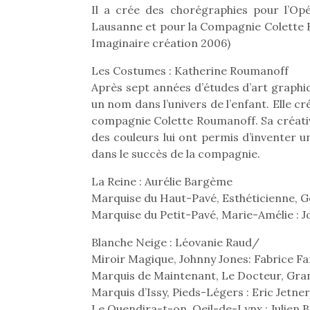
Il a crée des chorégraphies pour l’Opé
Beeper
grands et les petits !
feux
Lausanne et pour la Compagnie Colette 
Les enfants débordent
Durant les vacances
diff
souvent d’énergie. Varier
Imaginaire création 2006)
estivales et avec le
res
les occupations n’est pas
retour des beaux jours,
d’élo
Les Costumes : Katherine Roumanoff
toujours simple.
c’est l’occasion rêvée
presqu
Conjuguer
pour les enfants de…
Après sept années d’études d’art graphiq
divertissement, activité
un nom dans l’univers de l’enfant. Elle cr
physique ou
compagnie Colette Roumanoff. Sa créativi
apprentissage…
des couleurs lui ont permis d’inventer 
dans le succès de la compagnie.
La Reine : Aurélie Bargème
Marquise du Haut-Pavé, Esthéticienne, G
Marquise du Petit-Pavé, Marie-Amélie : J
Blanche Neige : Léovanie Raud/
Miroir Magique, Johnny Jones: Fabrice Fa
Marquis de Maintenant, Le Docteur, Grand
Marquis d’Issy, Pieds-Légers : Eric Jetne
Le Quendira-t-on, Oeil-de-Lynx : Julien