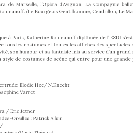
qu’un
ra de Marseille, l’Opéra d’Avignon, La Compagnie balle
premières grosses
 à des heures
L’attrait p
chaleurs et des futures
Roumanoff. (Le Bourgeois Gentilhomme, Cendrillon, Le Ma
érentes, des
est univer
vacances estivales, le
trictions de
les plus pe
parc, le jardin, la…
ignement pendant
commencer à
e 15 mois,…
La trottinet
ue à Paris, Katherine Roumanoff diplômée de l’ ESDI s’est 
ée tous les costumes et toutes les affiches des spectacles 
té, son humour et sa fantaisie mis au service d’un grand 
un style de costumes de scène qui entre pour une grande 
ertrude: Elodie Hec/ N.Knecht
oséphine Varret
Kidywolf, une gamme de
Kidywolf, 
ra / Eric Jetner
jeux non connectés qui
jeux non c
es-Oreilles : Patrick Alluin
fait grandir !
fait g
r/
Depuis 2019 la marque
Depuis 201
 Balageas/David Thénard