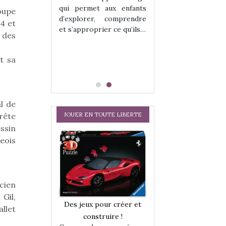
hes quelles
Les peluches q
qui permet aux enfants
oupe
ent, sont des
qu’elles soient, s
d’explorer, comprendre
s pour les
compagnons pou
4 et
et s’approprier ce qu’ils…
dou, meilleur
enfants. Doudou, m
 des
 à câliner,
ami, objet à câ
confident,…
t sa
l de
JOUER EN TOUTE LIBERTE
prête
ssin
eois
cien
Gil,
a trottinette
Comment choisir
Des jeux pour créer et
allet
 : bien plus
cabanes et des tip
construire !