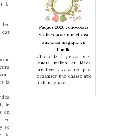
t la
 des
 : chocolats
Pâques 2026 : chocolats
Pâques 2026 : cho
 est
ur une chasse
et idées pour une chasse
et idées pour une
magique en
aux œufs magique en
aux œufs magiqu
ille
famille
famille
 petits prix,
Chocolats à petits prix,
Chocolats à petit
ions
ins et idées
jouets malins et idées
jouets malins et
eurs
voici de quoi
créatives… voici de quoi
créatives… voici 
oir.
ne chasse aux
organiser une chasse aux
organiser une cha
s la
ue…
œufs magique…
œufs magique…
ardes
, le
s en
. Les
y se
r la