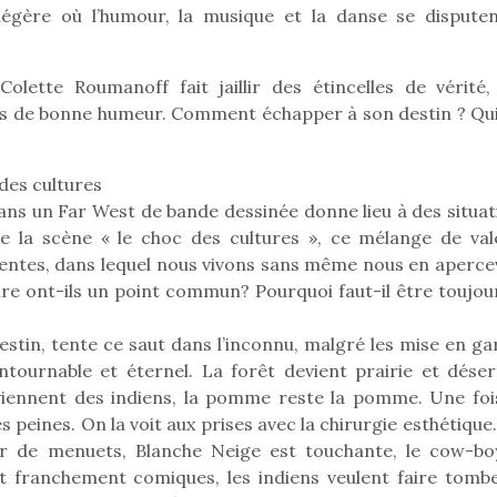
égère où l’humour, la musique et la danse se disputen
lette Roumanoff fait jaillir des étincelles de vérité,
Pâques 2026 : chocolats
Pâques 2026
ts de bonne humeur. Comment échapper à son destin ? Qui
et idées pour une chasse
et idées po
aux œufs magique en
aux œufs 
famille
fam
des cultures
Chocolats à petits prix,
Chocolats à
ans un Far West de bande dessinée donne lieu à des situat
jouets malins et idées
jouets mal
e la scène « le choc des cultures », ce mélange de val
créatives… voici de quoi
créatives… 
rentes, dans lequel nous vivons sans même nous en apercev
organiser une chasse aux
organiser u
re ont-ils un point commun? Pourquoi faut-il être toujour
œufs magique…
œufs magiq
destin, tente ce saut dans l’inconnu, malgré les mise en g
ournable et éternel. La forêt devient prairie et désert
viennent des indiens, la pomme reste la pomme. Une foi
s peines. On la voit aux prises avec la chirurgie esthétique
er de menuets, Blanche Neige est touchante, le cow-bo
 franchement comiques, les indiens veulent faire tombe