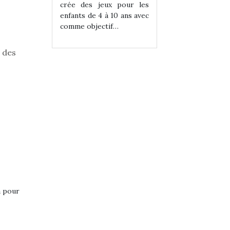
eux pour les
crée des jeux pour les
crée des jeux po
 à 10 ans avec
enfants de 4 à 10 ans avec
enfants de 4 à 10 a
tif…
comme objectif…
comme objectif…
l des
a pour