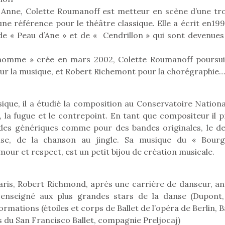
eluches quelles
Les peluc
qui permet aux enfants
e Anne, Colette Roumanoff est metteur en scène d’une tr
es soient, sont des
qu’elles soi
d’explorer, comprendre
agnons pour les
compagnon
e référence pour le théâtre classique. Elle a écrit en199
et s’approprier ce qu’ils…
s. Doudou, meilleur
enfants. Dou
de « Peau d’Ane » et de « Cendrillon » qui sont devenues
objet à câliner,
ami, objet
ent,…
confident,…
ilhomme » crée en mars 2002, Colette Roumanoff poursui
ur la musique, et Robert Richemont pour la chorégraphie…
ique, il a étudié la composition au Conservatoire Nationa
e, la fugue et le contrepoint. En tant que compositeur il 
r des génériques comme pour des bandes originales, le de
ise, de la chanson au jingle. Sa musique du « Bourg
mour et respect, est un petit bijou de création musicale.
aris, Robert Richmond, après une carrière de danseur, an
 l’aventure était au
 enseigné aux plus grandes stars de la danse (Dupont, 
T’AS TON NERF ?
Le boom de l
out du jardin ?
ations (étoiles et corps de Ballet de l’opéra de Berlin, B
A l’heure du
pour enfant
trois confinements
es du San Francisco Ballet, compagnie Preljocaj)
déconfinement, des
ssifs, des couvre-