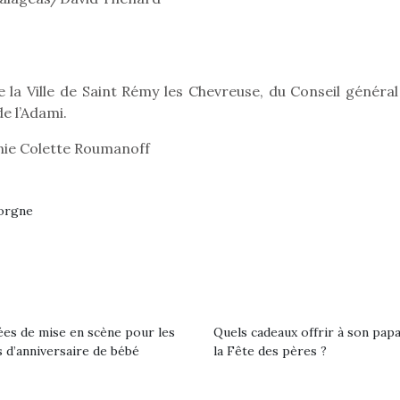
crée des jeux pour les
crée des j
enfants de 4 à 10 ans avec
enfants de 4
comme objectif…
comme objec
de la Ville de Saint Rémy les Chevreuse, du Conseil généra
e l’Adami.
ie Colette Roumanoff
gorgne
ées de mise en scène pour les
Quels cadeaux offrir à son pap
 d’anniversaire de bébé
la Fête des pères ?