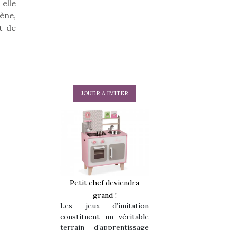
 elle
ène,
t de
JOUER A IMITER
 en peluche
Petit chef deviendra
Une loutre en pe
enfants, un
grand !
pour les enfants
Les jeux d’imitation
 change des
animal qui chang
constituent un véritable
assiques !
grands classiqu
terrain d’apprentissage