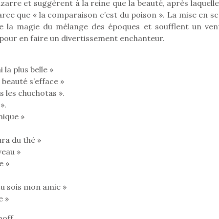
zarre et suggèrent à la reine que la beauté, après laquelle
rce que « la comparaison c’est du poison ». La mise en sc
re la magie du mélange des époques et soufflent un ven
, pour en faire un divertissement enchanteur.
 la plus belle »
 beauté s’efface »
s les chuchotas ».
».
nique »
ra du thé »
veau »
e »
loutre en peluche
Petit chef deviendra
Une loutre
r les enfants, un
grand !
pour les 
 tu sois mon amie »
Les jeux d’imitation
al qui change des
animal qui
e »
constituent un véritable
ands classiques !
grands cl
terrain d’apprentissage
noff