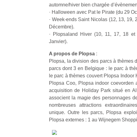
automne/hiver bien chargée d’évènemen
· Halloween avec Pat le Pirate (du 29 O
· Week-ends Saint Nicolas (12, 13, 19, 
Décembre).
· Plopsaland Hiver (10, 11, 17, 18 e
Un
Janvier).
A propos de Plopsa
:
Plopsa, la division des parcs à thèmes d
p
parcs dont 3 en Belgique : le parc à t
e
le parc à thèmes couvert Plopsa Indoor Ha
u
Plopsa Coo, Plopsa indoor coevorden a
acquisition de Holiday Park situé en 
associent la magie des personnages de
nombreuses attractions extraordinair
unique. Outre les parcs, Plopsa explo
cl
Plopsa externes : 1 au Wijnegem Shoppin
Le
pe
qu