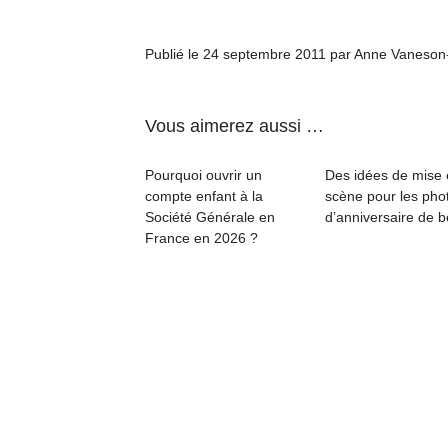
qu
so
s
Publié le 24 septembre 2011 par Anne Vaneson
c
p
en
Vous aimerez aussi …
Do
me
Pourquoi ouvrir un
Des idées de mise
am
compte enfant à la
scène pour les pho
à 
Société Générale en
d’anniversaire de 
co
France en 2026 ?
…