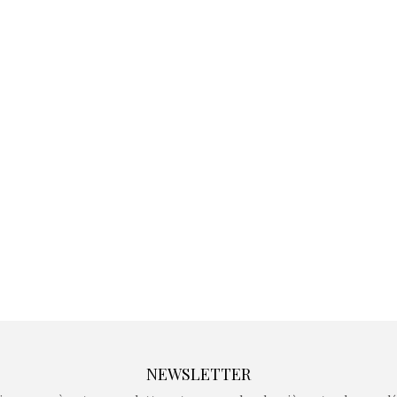
Kidywolf, une gamme de
Kidywolf, 
jeux non connectés qui
jeux non c
fait grandir !
fait g
Depuis 2019 la marque
Depuis 201
crée des jeux pour les
crée des j
enfants de 4 à 10 ans avec
enfants de 4
comme objectif…
comme objec
NEWSLETTER