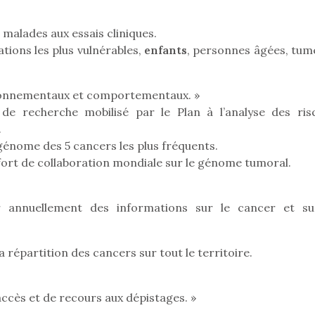
malades aux essais cliniques.
ations les plus vulnérables,
enfants
, personnes âgées, tum
Pâques 2026 : chocolats
Pâques 2026
et idées pour une chasse
et idées po
vironnementaux et comportementaux. »
aux œufs magique en
aux œufs 
e recherche mobilisé par le Plan à l’analyse des ris
famille
fam
Chocolats à petits prix,
Chocolats à
.
jouets malins et idées
jouets mal
énome des 5 cancers les plus fréquents.
créatives… voici de quoi
créatives… 
’effort de collaboration mondiale sur le génome tumoral.
organiser une chasse aux
organiser u
œufs magique…
œufs magiq
 annuellement des informations sur le cancer et su
 répartition des cancers sur tout le territoire.
’accès et de recours aux dépistages. »