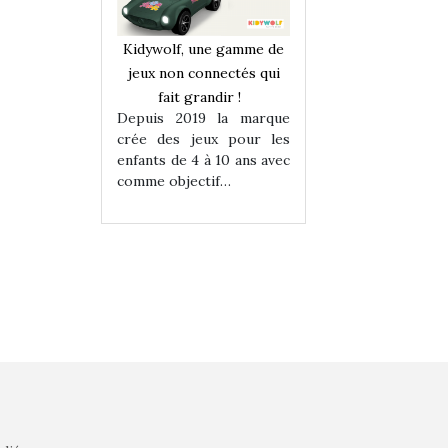
une gamme de
Kidywolf, une gamme de
Kidywolf, une ga
onnectés qui
jeux non connectés qui
jeux non connecté
randir !
fait grandir !
fait grandir 
9 la marque
Depuis 2019 la marque
Depuis 2019 la 
eux pour les
crée des jeux pour les
crée des jeux po
 à 10 ans avec
enfants de 4 à 10 ans avec
enfants de 4 à 10 a
tif…
comme objectif…
comme objectif…