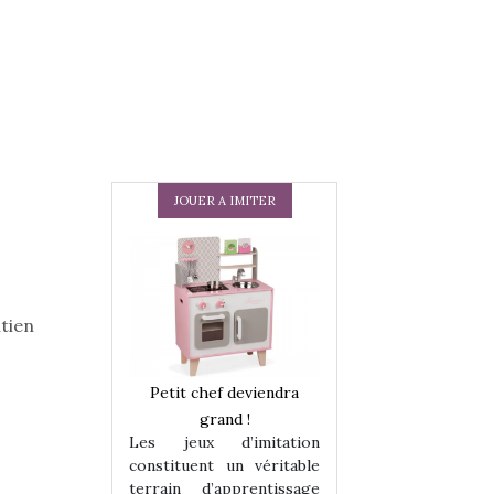
JOUER A IMITER
tien
 en peluche
Petit chef deviendra
Une loutre en pe
enfants, un
grand !
pour les enfants
Les jeux d’imitation
 change des
animal qui chang
constituent un véritable
assiques !
grands classiqu
terrain d’apprentissage