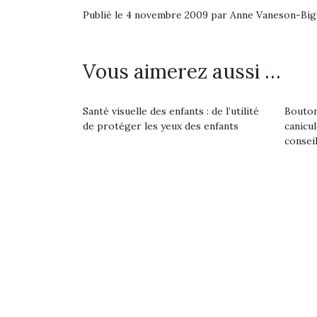
Les p
Publié le 4 novembre 2009 par Anne Vaneson-Bi
qu’ell
comp
enfant
ami, 
Vous aimerez aussi …
confid
Santé visuelle des enfants : de l’utilité
Bouton
de protéger les yeux des enfants
canicu
consei
Et si
b
NextGen, une nouvelle
Après 
trottinette mécanique
Des trampolines pour les
succe