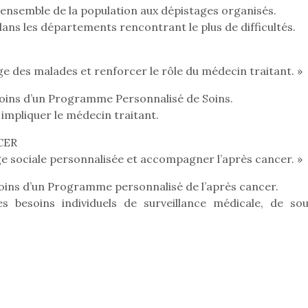
l’ensemble de la population aux dépistages organisés.
ns les départements rencontrant le plus de difficultés.
ge des malades et renforcer le rôle du médecin traitant. »
moins d’un Programme Personnalisé de Soins.
pliquer le médecin traitant.
CER
e sociale personnalisée et accompagner l’après cancer. »
moins d’un Programme personnalisé de l’après cancer.
esoins individuels de surveillance médicale, de sou
loutre en peluche
Petit chef deviendra
Une loutre
r les enfants, un
grand !
pour les 
Les jeux d’imitation
al qui change des
animal qui
constituent un véritable
ands classiques !
grands cl
terrain d’apprentissage