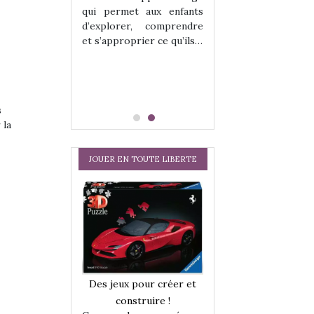
hes quelles
Les peluches q
qui permet aux enfants
ent, sont des
qu’elles soient, s
d’explorer, comprendre
s pour les
compagnons pou
et s’approprier ce qu’ils…
dou, meilleur
enfants. Doudou, m
 à câliner,
ami, objet à câ
confident,…
s
 la
JOUER EN TOUTE LIBERTE
a trottinette
Comment choisir
Des jeux pour créer et
 : bien plus
cabanes et des tip
construire !