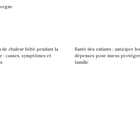
eluches quelles
Les peluc
qui permet aux enfants
gorgne
es soient, sont des
qu’elles soi
d’explorer, comprendre
agnons pour les
compagnon
et s’approprier ce qu’ils…
s. Doudou, meilleur
enfants. Dou
objet à câliner,
ami, objet
ent,…
confident,…
 de chaleur bébé pendant la
Santé des enfants : anticiper le
le : causes, symptômes et
dépenses pour mieux protéger
ls
famille
 l’aventure était au
T’AS TON NERF ?
Le boom de l
out du jardin ?
A l’heure du
pour enfant
trois confinements
déconfinement, des
ssifs, des couvre-