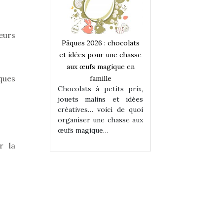
eurs
 : chocolats
Pâques 2026 : chocolats
Pâques 2026 : cho
ur une chasse
et idées pour une chasse
et idées pour une
magique en
aux œufs magique en
aux œufs magiqu
ques
ille
famille
famille
 petits prix,
Chocolats à petits prix,
Chocolats à petit
ins et idées
jouets malins et idées
jouets malins et
voici de quoi
créatives… voici de quoi
créatives… voici 
ne chasse aux
organiser une chasse aux
organiser une cha
ue…
œufs magique…
œufs magique…
r la