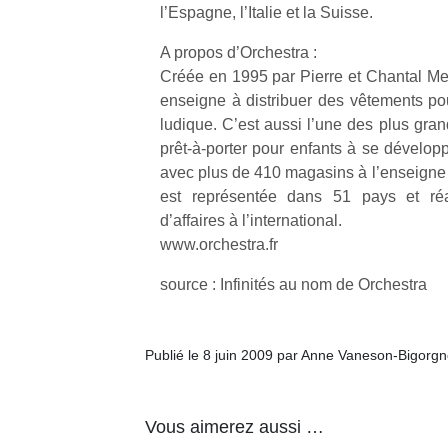
l’Espagne, l’Italie et la Suisse.
A propos d’Orchestra :
Créée en 1995 par Pierre et Chantal Mes
enseigne à distribuer des vêtements po
ludique. C’est aussi l’une des plus gra
Un
prêt-à-porter pour enfants à se dévelop
avec plus de 410 magasins à l’enseigne d
est représentée dans 51 pays et ré
p
d’affaires à l’international.
e
www.orchestra.fr
u
source : Infinités au nom de Orchestra
Publié le 8 juin 2009 par Anne Vaneson-Bigorg
cl
Le
pe
Vous aimerez aussi …
qu