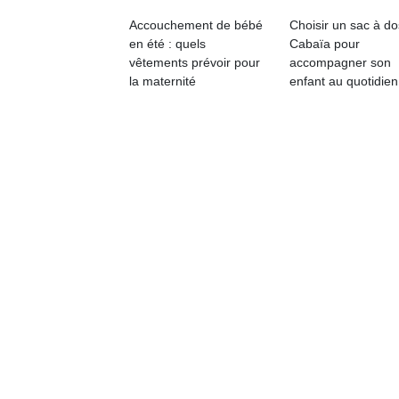
qu
Accouchement de bébé
Choisir un sac à do
so
en été : quels
Cabaïa pour
s
vêtements prévoir pour
accompagner son
c
la maternité
enfant au quotidien
p
en
Do
me
am
à 
co
…