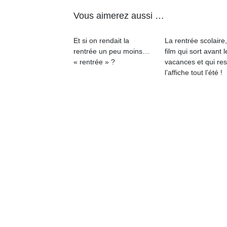
qu
Vous aimerez aussi …
so
s
c
Et si on rendait la
La rentrée scolaire
p
rentrée un peu moins…
film qui sort avant l
en
« rentrée » ?
vacances et qui res
Do
l’affiche tout l’été !
me
am
à 
co
…