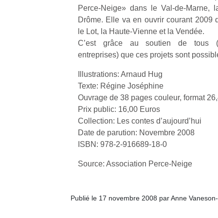
Perce-Neige» dans le Val-de-Marne, la
Drôme. Elle va en ouvrir courant 2009 q
le Lot, la Haute-Vienne et la Vendée.
C’est grâce au soutien de tous (do
entreprises) que ces projets sont possibl
Un
Illustrations: Arnaud Hug
Texte: Régine Joséphine
Ouvrage de 38 pages couleur, format 26
p
Prix public: 16,00 Euros
e
Collection: Les contes d’aujourd’hui
u
Date de parution: Novembre 2008
ISBN: 978-2-916689-18-0
Source: Association Perce-Neige
cl
Le
Publié le 17 novembre 2008 par Anne Vaneson
pe
qu