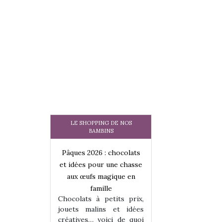
LE SHOPPING DE NOS
BAMBINS
 : chocolats
Pâques 2026 : chocolats
Pâques 2026 : cho
ur une chasse
et idées pour une chasse
et idées pour une
magique en
aux œufs magique en
aux œufs magiqu
ille
famille
famille
 petits prix,
Chocolats à petits prix,
Chocolats à petit
ins et idées
jouets malins et idées
jouets malins et
voici de quoi
créatives… voici de quoi
créatives… voici 