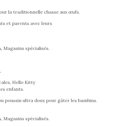
pour les 
our la traditionnelle chasse aux œufs.
animal qui
grands cl
nts et parents avec leurs
Les peluc
qu’elles soi
compagnon
enfants. Dou
, Magasins spécialisés.
ami, objet
confident,…
.
ales, Hello Kitty
es enfants.
ou poussin ultra doux pour gâter les bambins.
Le boom de l
pour enfant
qu’un
, Magasins spécialisés.
L’attrait p