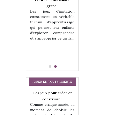
enfants, un
grand !
pour les enfants
Les jeux d’imitation
 change des
animal qui chang
constituent un véritable
assiques !
grands classiqu
terrain d’apprentissage
hes quelles
Les peluches q
qui permet aux enfants
ent, sont des
qu’elles soient, s
d’explorer, comprendre
s pour les
compagnons pou
et s’approprier ce qu’ils…
dou, meilleur
enfants. Doudou, m
 à câliner,
ami, objet à câ
confident,…
JOUER EN TOUTE LIBERTE
a trottinette
Des jeux pour créer et
Comment choisir
 : bien plus
construire !
cabanes et des tip
Comme chaque année, au
 jeu !
les enfants ?
moment de choisir les
our la glisse
Quelle que soit l