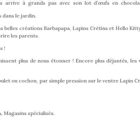
es arrive à grands pas avec son lot d’œufs en chocola
organiser une chasse aux
organiser u
œufs magique…
œufs magiq
 dans le jardin.
s belles créations Barbapapa, Lapins Crétins et Hello Kitt
rire les parents.
s !
issent plus de nous étonner ! Encore plus déjantés, les v
ulet ou cochon, par simple pression sur le ventre Lapin Cr
, Magasins spécialisés.
Une loutre