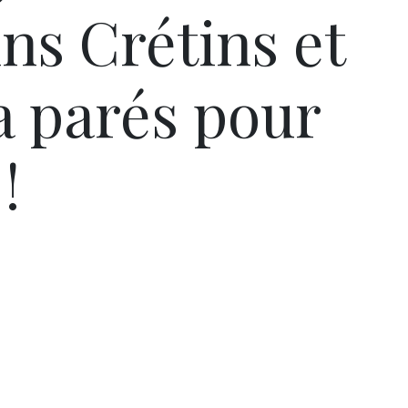
ins Crétins et
 parés pour
!
Pâques 2026 : chocolats
Pâques 2026
et idées pour une chasse
et idées po
aux œufs magique en
aux œufs 
famille
fam
Chocolats à petits prix,
Chocolats à
jouets malins et idées
jouets mal
créatives… voici de quoi
créatives… 