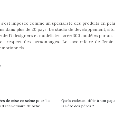
est univer
 l’aventure était au
les plus pe
T’AS TON NERF ?
commencer à
out du jardin ?
A l’heure du
La trottinet
trois confinements
déconfinement, des
I s’est imposée comme un spécialiste des produits en pelu
ssifs, des couvre-
premières grosses
 à des heures
ions dans plus de 20 pays. Le studio de développement, sit
chaleurs et des futures
érentes, des
e de 17 designers et modélistes, crée 300 modèles par an.
vacances estivales, le
trictions de
le et respect des personnages. Le savoir-faire de Jemini
parc, le jardin, la…
ignement pendant
omotionnels.
e 15 mois,…
e
ées de mise en scène pour les
Quels cadeaux offrir à son pap
 d’anniversaire de bébé
la Fête des pères ?