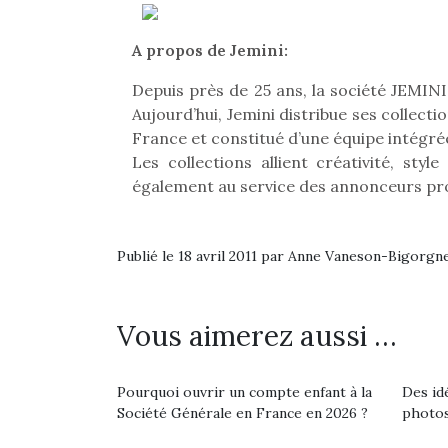
Et si
b
A propos de Jemini:
NextGen, une nouvelle
Après 
trottinette mécanique
Des trampolines pour les
Depuis près de 25 ans, la société JEMIN
succe
Beeper
grands et les petits !
feux
Aujourd’hui, Jemini distribue ses collect
Les enfants débordent
Durant les vacances
diff
France et constitué d’une équipe intégré
souvent d’énergie. Varier
estivales et avec le
res
Les collections allient créativité, sty
les occupations n’est pas
retour des beaux jours,
d’élo
également au service des annonceurs pr
toujours simple.
c’est l’occasion rêvée
presqu
Conjuguer
pour les enfants de…
divertissement, activité
Publié le 18 avril 2011 par Anne Vaneson-Bigorgn
physique ou
apprentissage…
Vous aimerez aussi …
Pourquoi ouvrir un compte enfant à la
Des id
Société Générale en France en 2026 ?
photos