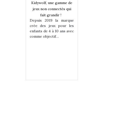
Kidywolf, une gamme de
jeux non connectés qui
fait grandir !
Depuis 2019 la marque
crée des jeux pour les
enfants de 4 à 10 ans avec
une gamme de
Kidywolf, une ga
comme objectif…
onnectés qui
jeux non connecté
randir !
fait grandir 
9 la marque
Depuis 2019 la 
eux pour les
crée des jeux po
 à 10 ans avec
enfants de 4 à 10 a
tif…
comme objectif…