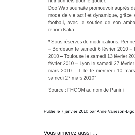
nutritionnels pour le goûter.
qu
Doo Wap souhaite promouvoir auprès de
so
mode de vie actif et dynamique, grâce a
s
c
football, avec le soutien de son amba
p
renom Kaka.
en
Do
* Sous réserves de modifications: Rennes
me
– Bordeaux le samedi 6 février 2010 – P
am
2010 – Toulouse le samedi 13 février 20
à 
février 2010 – Lyon le samedi 27 févrie
co
mars 2010 – Lille le mercredi 10 mars
…
samedi 27 mars 2010″
Source : FHCOM au nom de Panini
Publié le 7 janvier 2010 par Anne Vaneson-Big
Vous aimerez aussi …