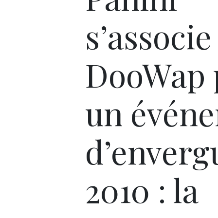
s’associe
DooWap 
un évén
d’enverg
2010 : la