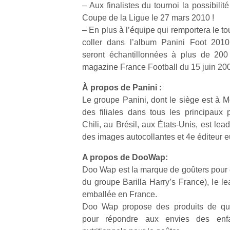
– Aux finalistes du tournoi la possibilité
Coupe de la Ligue le 27 mars 2010 !
– En plus à l’équipe qui remportera le tou
coller dans l’album Panini Foot 2010.
seront échantillonnées à plus de 200
magazine France Football du 15 juin 20
Un
À propos de Panini :
Le groupe Panini, dont le siège est à Mo
p
des filiales dans tous les principaux
e
Chili, au Brésil, aux États-Unis, est le
u
des images autocollantes et 4e éditeur 
A propos de DooWap:
Doo Wap est la marque de goûters pour 
du groupe Barilla Harry’s France), le le
cl
emballée en France.
Le
Doo Wap propose des produits de qua
pe
pour répondre aux envies des enfa
qu