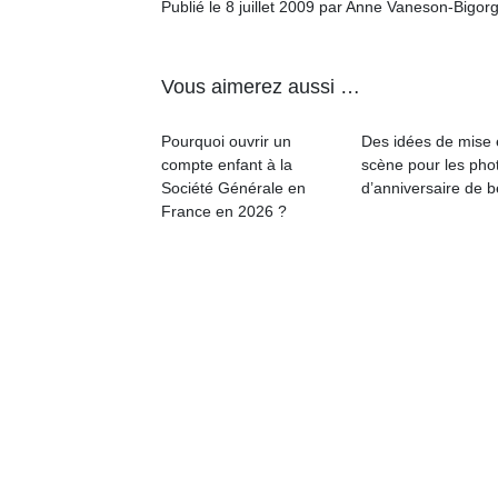
Publié le 8 juillet 2009 par Anne Vaneson-Bigor
Vous aimerez aussi …
Pourquoi ouvrir un
Des idées de mise
Un
compte enfant à la
scène pour les pho
Société Générale en
d’anniversaire de 
France en 2026 ?
p
e
u
cl
Le
pe
qu