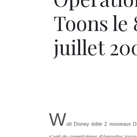
Toons le 
juillet 20
W
alt Disney édite 2 nouveaux DV
s’agit de compilations d’épisodes issu