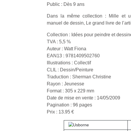
Public : Dès 9 ans
Dans la même collection : Mille et u
manuel de dessin, Le grand livre de l’art
Collection : Idées pour peindre et dessin
Un
TVA : 5,5 %
Auteur : Watt Fiona
EAN13 : 9781409502760
p
Illustrations : Collectif
e
CLIL : Dessin/Peinture
u
Traduction : Sherman Christine
Rayon : Jeunesse
Format : 305 x 229 mm
Date de mise en vente : 14/05/2009
Pagination : 96 pages
cl
Prix : 13.95 €
Le
pe
qu