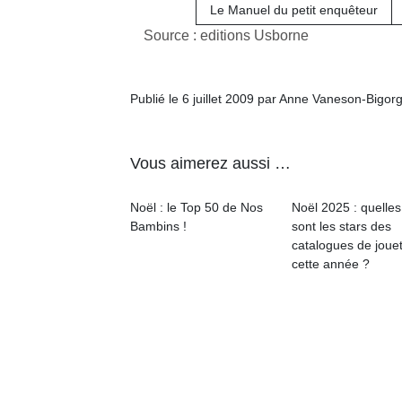
qu
Le Manuel du petit enquêteur
so
Source : editions Usborne
s
c
p
Publié le 6 juillet 2009 par Anne Vaneson-Bigor
en
Do
me
am
Vous aimerez aussi …
à 
co
Noël : le Top 50 de Nos
Noël 2025 : quelles
…
Bambins !
sont les stars des
catalogues de joue
cette année ?