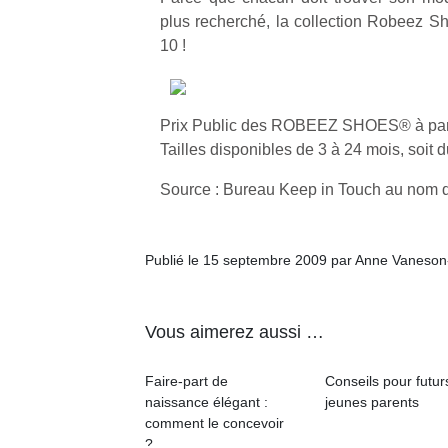
plus recherché, la collection Robeez 
10 !
Prix Public des ROBEEZ SHOES® à part
Un
Tailles disponibles de 3 à 24 mois, soit 
Source : Bureau Keep in Touch au nom
p
e
u
Publié le 15 septembre 2009 par Anne Vaneson
Vous aimerez aussi …
cl
Faire-part de
Conseils pour futur
Le
naissance élégant :
jeunes parents
pe
comment le concevoir
qu
?