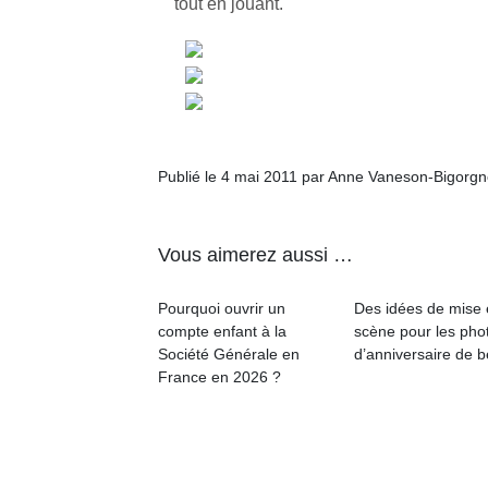
tout en jouant.
Un
Publié le 4 mai 2011 par Anne Vaneson-Bigorg
p
e
Vous aimerez aussi …
u
Pourquoi ouvrir un
Des idées de mise
compte enfant à la
scène pour les pho
Société Générale en
d’anniversaire de 
France en 2026 ?
cl
Le
pe
qu