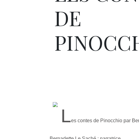
DE
PINOCC
L
es contes de Pinocchio par Be
Bernadette Le Saché : narratrice