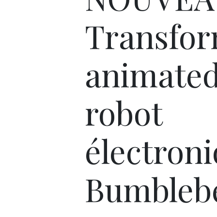
Transfo
animate
robot
électron
Bumbleb