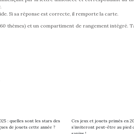
.
ide. Si sa réponse est correcte, il remporte la carte.
 (60 thèmes) et un compartiment de rangement intégré. Tai
Pâques 2026 : chocolats
Pâques 2026
et idées pour une chasse
et idées po
aux œufs magique en
aux œufs 
famille
fam
Chocolats à petits prix,
Chocolats à
jouets malins et idées
jouets mal
créatives… voici de quoi
créatives… 
organiser une chasse aux
organiser u
œufs magique…
œufs magiq
e
25 : quelles sont les stars des
Ces jeux et jouets primés en 2
gues de jouets cette année ?
s’inviteront peut-être au pied 
sapins !