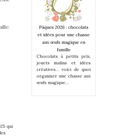
lle:
 : chocolats
Pâques 2026 : chocolats
Pâques 2026 : cho
ur une chasse
et idées pour une chasse
et idées pour une
magique en
aux œufs magique en
aux œufs magiqu
ille
famille
famille
 petits prix,
Chocolats à petits prix,
Chocolats à petit
ins et idées
jouets malins et idées
jouets malins et
voici de quoi
créatives… voici de quoi
créatives… voici 
ne chasse aux
organiser une chasse aux
organiser une cha
ue…
œufs magique…
œufs magique…
025 qui
des