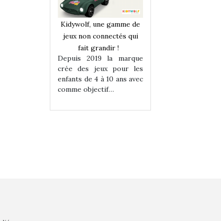
une gamme de
Kidywolf, une gamme de
Kidywolf, une ga
onnectés qui
jeux non connectés qui
jeux non connecté
randir !
fait grandir !
fait grandir 
9 la marque
Depuis 2019 la marque
Depuis 2019 la 
eux pour les
crée des jeux pour les
crée des jeux po
 à 10 ans avec
enfants de 4 à 10 ans avec
enfants de 4 à 10 a
tif…
comme objectif…
comme objectif…