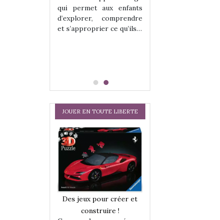
hes quelles
Les peluches q
qui permet aux enfants
ent, sont des
qu’elles soient, s
d’explorer, comprendre
s pour les
compagnons pou
et s’approprier ce qu’ils…
dou, meilleur
enfants. Doudou, m
 à câliner,
ami, objet à câ
confident,…
JOUER EN TOUTE LIBERTE
a trottinette
Comment choisir
Des jeux pour créer et
 : bien plus
cabanes et des tip
construire !