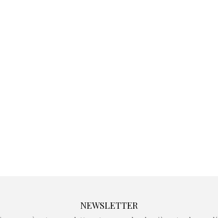
Kidywolf, une gamme de
Kidywolf, 
jeux non connectés qui
jeux non c
fait grandir !
fait g
Depuis 2019 la marque
Depuis 201
crée des jeux pour les
crée des j
enfants de 4 à 10 ans avec
enfants de 4
comme objectif…
comme objec
NEWSLETTER