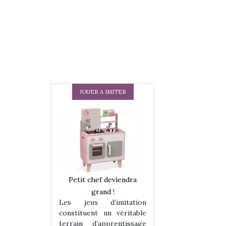
JOUER A IMITER
 en peluche
Petit chef deviendra
Une loutre en pe
enfants, un
grand !
pour les enfants
Les jeux d’imitation
 change des
animal qui chang
constituent un véritable
assiques !
grands classiqu
terrain d’apprentissage