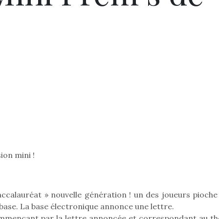
ion mini !
accalauréat » nouvelle génération ! un des joueurs pioche
 base. La base électronique annonce une lettre.
ommençant par la lettre annoncée et correspondant au t