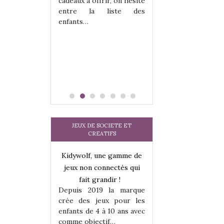
cadeaux à offrir, on hésite
sel, et même
sous laquel
entre la liste des
tits peuvent
matérialise le tipi 
enfants…
 s’y initier.
tissu, plastique…)
te…
petite tente posé
JEUX DE SOCIETE ET
CREATIFS
une gamme de
Kidywolf, une gamme de
Kidywolf, une ga
onnectés qui
jeux non connectés qui
jeux non connecté
randir !
fait grandir !
fait grandir 
9 la marque
Depuis 2019 la marque
Depuis 2019 la 
eux pour les
crée des jeux pour les
crée des jeux po
 à 10 ans avec
enfants de 4 à 10 ans avec
enfants de 4 à 10 a
tif…
comme objectif…
comme objectif…