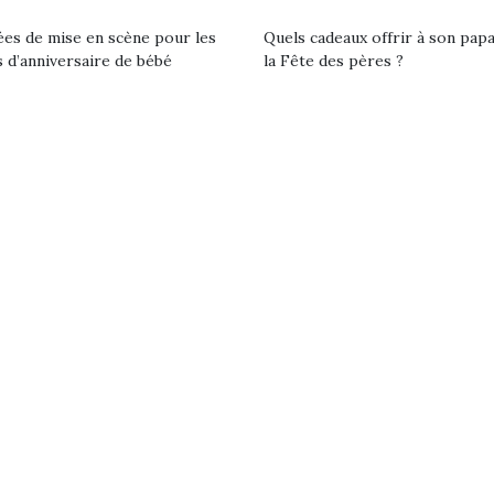
r les enfants, un
grand !
pour les 
ées de mise en scène pour les
Quels cadeaux offrir à son pap
Les jeux d’imitation
al qui change des
animal qui
 d’anniversaire de bébé
la Fête des pères ?
constituent un véritable
ands classiques !
grands cl
terrain d’apprentissage
eluches quelles
Les peluc
qui permet aux enfants
es soient, sont des
qu’elles soi
d’explorer, comprendre
agnons pour les
compagnon
et s’approprier ce qu’ils…
s. Doudou, meilleur
enfants. Dou
objet à câliner,
ami, objet
ent,…
confident,…
 l’aventure était au
T’AS TON NERF ?
Le boom de l
A l’heure du
out du jardin ?
pour enfant
déconfinement, des
trois confinements
qu’un
premières grosses
ssifs, des couvre-
L’attrait p
chaleurs et des futures