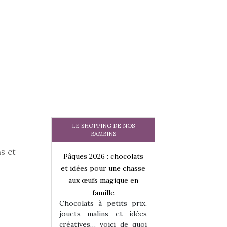
LE SHOPPING DE NOS
BAMBINS
ns et
 : chocolats
Pâques 2026 : chocolats
Pâques 2026 : cho
ur une chasse
et idées pour une chasse
et idées pour une
magique en
aux œufs magique en
aux œufs magiqu
ille
famille
famille
 petits prix,
Chocolats à petits prix,
Chocolats à petit
ins et idées
jouets malins et idées
jouets malins et
voici de quoi
créatives… voici de quoi
créatives… voici 