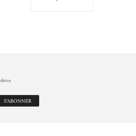
édiées
S’ABONNER