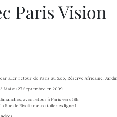
c Paris Vision
car aller retour de Paris au Zoo, Réserve Africaine, Jardi
Pâques 2026 : chocolats
Pâques 2026
et idées pour une chasse
et idées po
 3 Mai au 27 Septembre en 2009.
aux œufs magique en
aux œufs 
 dimanches, avec retour à Paris vers 18h.
famille
fam
Chocolats à petits prix,
Chocolats à
 Rue de Rivoli : métro tuileries ligne 1
jouets malins et idées
jouets mal
andées
créatives… voici de quoi
créatives… 