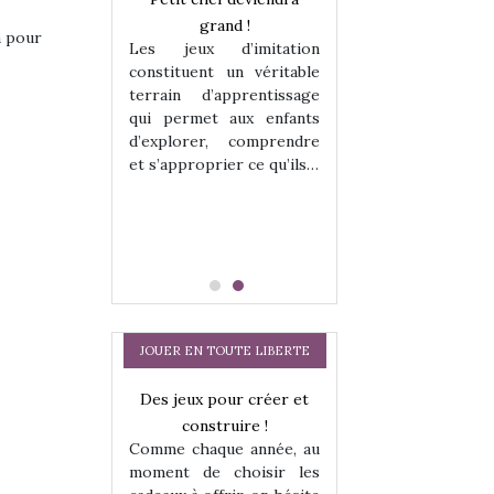
enfants, un
grand !
pour les enfants
a pour
Les jeux d’imitation
 change des
animal qui chang
constituent un véritable
assiques !
grands classiqu
terrain d’apprentissage
hes quelles
Les peluches q
qui permet aux enfants
ent, sont des
qu’elles soient, s
d’explorer, comprendre
s pour les
compagnons pou
et s’approprier ce qu’ils…
dou, meilleur
enfants. Doudou, m
 à câliner,
ami, objet à câ
confident,…
JOUER EN TOUTE LIBERTE
a trottinette
Des jeux pour créer et
Comment choisir
 : bien plus
construire !
cabanes et des tip
Comme chaque année, au
 jeu !
les enfants ?
moment de choisir les
our la glisse
Quelle que soit l