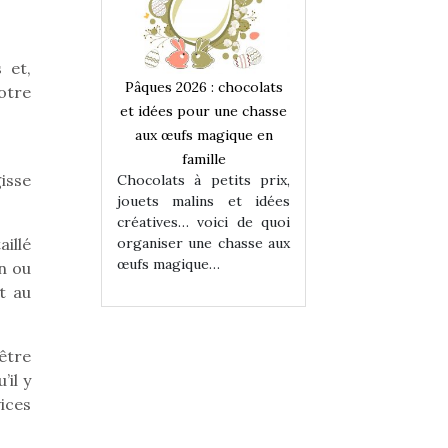
 et,
 : chocolats
Pâques 2026 : chocolats
Pâques 2026 : cho
otre
ur une chasse
et idées pour une chasse
et idées pour une
magique en
aux œufs magique en
aux œufs magiqu
ille
famille
famille
gisse
 petits prix,
Chocolats à petits prix,
Chocolats à petit
ins et idées
jouets malins et idées
jouets malins et
voici de quoi
créatives… voici de quoi
créatives… voici 
ne chasse aux
organiser une chasse aux
organiser une cha
illé
ue…
œufs magique…
œufs magique…
un ou
t au
être
’il y
ices