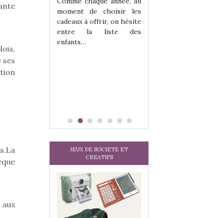
 jeu !
les enfants ?
Comme chaque année, au
ante
our la glisse
Quelle que soit l
moment de choisir les
sel, et même
sous laquel
cadeaux à offrir, on hésite
tits peuvent
matérialise le tipi 
entre la liste des
 s’y initier.
tissu, plastique…)
enfants…
ois,
te…
petite tente posé
 ses
tion
s.La
JEUX DE SOCIETE ET
CREATIFS
éque
 aux