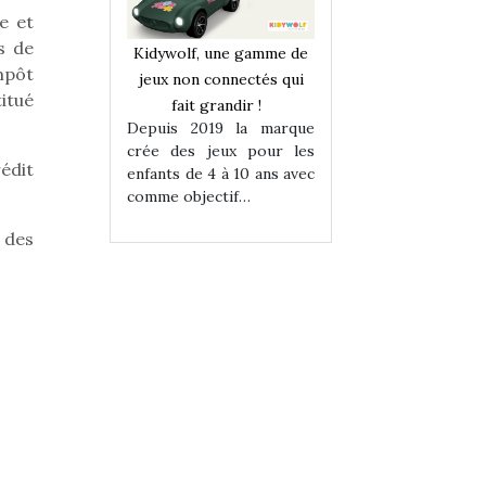
e et
s de
une gamme de
Kidywolf, une gamme de
Kidywolf, une ga
mpôt
onnectés qui
jeux non connectés qui
jeux non connecté
titué
randir !
fait grandir !
fait grandir 
9 la marque
Depuis 2019 la marque
Depuis 2019 la 
eux pour les
crée des jeux pour les
crée des jeux po
édit
 à 10 ans avec
enfants de 4 à 10 ans avec
enfants de 4 à 10 a
tif…
comme objectif…
comme objectif…
 des