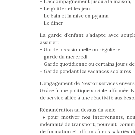
Les p
– L’accompagnement jusqu’à la maison,
qu’ell
– Le goûter et les jeux
comp
– Le bain et la mise en pyjama
enfant
– Le dîner
ami, 
confid
La garde d’enfant s’adapte avec soupl
assurer:
– Garde occasionnelle ou régulière
– garde du mercredi
– Garde quotidienne ou certains jours de 
– Garde pendant les vacances scolaires
L’engagement de Nestor services envers
Grâce à une politique sociale affirmée, Ne
de service alliée à une réactivité aux beso
Rémunération au dessus du smic
Et si
» pour motiver nos intervenants, no
b
indemnité de transport, poursuit Domini
NextGen, une nouvelle
Après 
de formation et offrons à nos salariés des
trottinette mécanique
Des trampolines pour les
succe