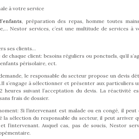
ale à votre service
’enfants
, préparation des repas, homme toutes mains
Pâques 2026 : chocolats
Pâques 2026
e,… Nestor services, c’est une multitude de services à v
et idées pour une chasse
et idées po
aux œufs magique en
aux œufs 
rs ses clients…
famille
fam
e chaque client: besoins réguliers ou ponctuels, qu’il s’a
Chocolats à petits prix,
Chocolats à
jouets malins et idées
jouets mal
nfants périsolaire, ect.
créatives… voici de quoi
créatives… 
organiser une chasse aux
organiser u
a demande, le responsable du secteur propose un devis déta
œufs magique…
œufs magiq
.Il s’engage à sélectionner et présenter aux particuliers 
2 heures suivant l’acceptation du devis. La réactivité es
 sans frais de dossier.
oment: Si l’intervenant est malade ou en congé, il peut 
 la sélection du responsable du secteur, il peut arriver qu
 et l’intervenant. Auquel cas, pas de soucis, Nestor serv
uppémentaire.