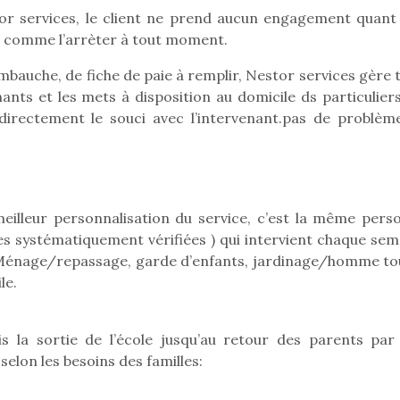
r services, le client ne prend aucun engagement quant 
er comme l’arrèter à tout moment.
mbauche, de fiche de paie à remplir, Nestor services gère 
nants et les mets à disposition au domicile ds particulier
directement le souci avec l’intervenant.pas de problèm
eilleur personnalisation du service, c’est la même pers
s systématiquement vérifiées ) qui intervient chaque sem
: Ménage/repassage, garde d’enfants, jardinage/homme to
le.
loutre en peluche
Petit chef deviendra
Une loutre
s la sortie de l’école jusqu’au retour des parents par
r les enfants, un
grand !
pour les 
Les jeux d’imitation
elon les besoins des familles:
al qui change des
animal qui
constituent un véritable
ands classiques !
grands cl
terrain d’apprentissage