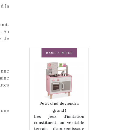
à la
tout.
s. Au
e de
JOUER A IMITER
onne
aine
utes
 en peluche
Petit chef deviendra
Une loutre en pe
 une
enfants, un
grand !
pour les enfants
Les jeux d’imitation
 change des
animal qui chang
constituent un véritable
assiques !
grands classiqu
terrain d’apprentissage