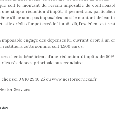
l que soit le montant du revenu imposable du contribuabl
 une simple réduction d’impôt, il permet aux particulier
Kidywolf, une gamme de
Kidywolf, 
ême s’il ne sont pas imposables ou si le montant de leur i
jeux non connectés qui
jeux non c
et, si le crédit d’impot excède l’impôt dû, l’excédent est res
fait grandir !
fait g
Depuis 2019 la marque
Depuis 201
crée des jeux pour les
crée des j
n imposable engage des dépenses lui ouvrant droit à un cr
enfants de 4 à 10 ans avec
enfants de 4
ui restituera cette somme; soit 1.500 euros.
comme objectif…
comme objec
, ses clients bénéficient d’une réduction d’impôts de 50%
r les résidences principale ou secondaire
 chez soi 0 810 25 10 25 ou www.nestorservices.fr
Nestor Services
orgne