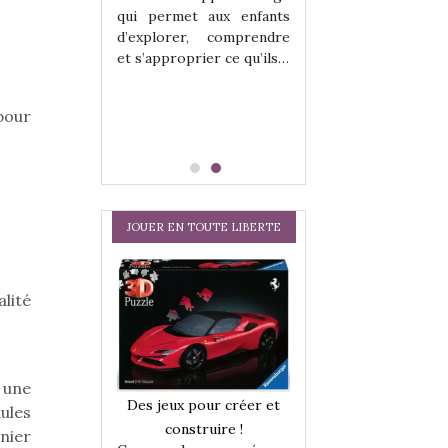
hes quelles
Les peluches q
qui permet aux enfants
ent, sont des
qu’elles soient, s
d’explorer, comprendre
s pour les
compagnons pou
et s’approprier ce qu’ils…
dou, meilleur
enfants. Doudou, m
 à câliner,
ami, objet à câ
confident,…
pour
JOUER EN TOUTE LIBERTE
alité
 une
a trottinette
Comment choisir
Des jeux pour créer et
ules
 : bien plus
cabanes et des tip
construire !
inier