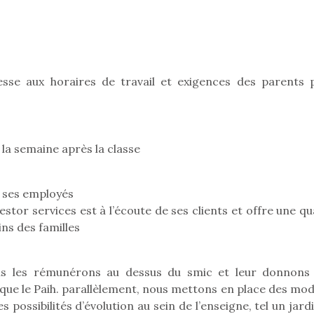
eluches quelles
Les peluc
qui permet aux enfants
es soient, sont des
qu’elles soi
d’explorer, comprendre
agnons pour les
compagnon
et s’approprier ce qu’ils…
s. Doudou, meilleur
enfants. Dou
objet à câliner,
ami, objet
ent,…
confident,…
esse aux horaires de travail et exigences des parents 
la semaine après la classe
 ses employés
stor services est à l’écoute de ses clients et offre une qu
ins des familles
 l’aventure était au
us les rémunérons au dessus du smic et leur donnons
T’AS TON NERF ?
Le boom de l
out du jardin ?
que le Paih. parallèlement, nous mettons en place des mod
A l’heure du
pour enfant
trois confinements
 possibilités d’évolution au sein de l’enseigne, tel un jard
déconfinement, des
ssifs, des couvre-