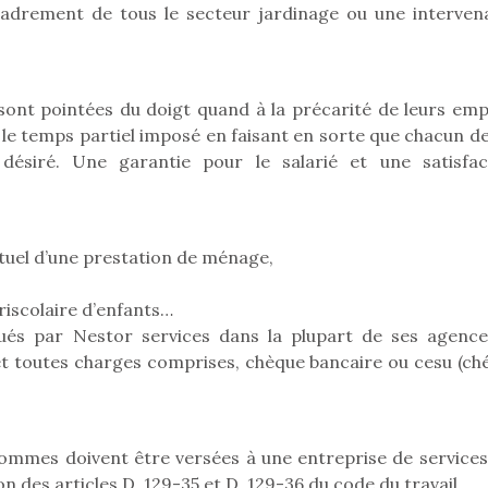
qu’un
cadrement de tous le secteur jardinage ou une interven
premières grosses
 à des heures
L’attrait p
chaleurs et des futures
érentes, des
est univer
vacances estivales, le
trictions de
les plus pe
parc, le jardin, la…
ignement pendant
commencer à
 sont pointées du doigt quand à la précarité de leurs empl
e 15 mois,…
La trottinet
 le temps partiel imposé en faisant en sorte que chacun de
désiré. Une garantie pour le salarié et une satisfac
tuel d’une prestation de ménage,
riscolaire d’enfants…
qués par Nestor services dans la plupart de ses agence
 et toutes charges comprises, chèque bancaire ou cesu (ch
 sommes doivent être versées à une entreprise de services
n des articles D. 129-35 et D. 129-36 du code du travail.