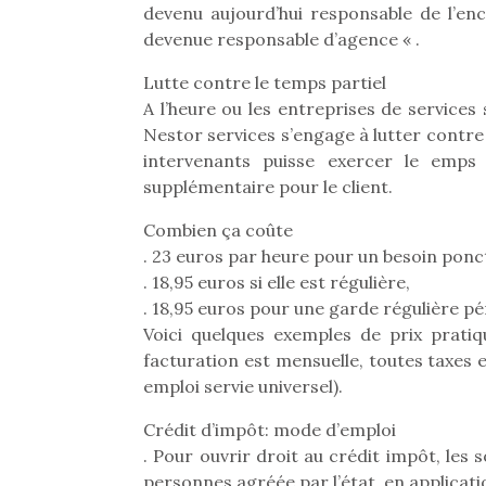
devenu aujourd’hui responsable de l’en
Beeper
grands et les petits !
feux
devenue responsable d’agence « .
Les enfants débordent
Durant les vacances
diff
souvent d’énergie. Varier
estivales et avec le
res
Lutte contre le temps partiel
les occupations n’est pas
retour des beaux jours,
d’élo
A l’heure ou les entreprises de services
toujours simple.
c’est l’occasion rêvée
presqu
Nestor services s’engage à lutter contre
Conjuguer
pour les enfants de…
divertissement, activité
intervenants puisse exercer le emps 
physique ou
supplémentaire pour le client.
apprentissage…
Combien ça coûte
. 23 euros par heure pour un besoin ponc
. 18,95 euros si elle est régulière,
. 18,95 euros pour une garde régulière pé
Voici quelques exemples de prix prati
facturation est mensuelle, toutes taxes
emploi servie universel).
Crédit d’impôt: mode d’emploi
. Pour ouvrir droit au crédit impôt, les
personnes agréée par l’état, en applicatio