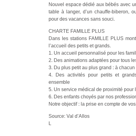
Durant les
Ap
Beeper
Nouvel espace dédié aux bébés avec un
vacances
co
Les
table à langer, d’un chauffe-biberon, 
estivales
su
enfants
pour des vacances sans souci.
et avec le
de
débordent
retour des
co
souvent
CHARTE FAMILLE PLUS
beaux
fe
d’énergie.
Dans les stations FAMILLE PLUS mon
jours, c’est
he
Varier les
l’accueil des petits et grands.
l’occasion
di
occupations
rêvée
de
1. Un accueil personnalisé pour les famil
n’est pas
pour les
re
toujours
2. Des animations adaptées pour tous le
enfants
de
simple.
3. Du plus petit au plus grand : à chacun 
de…
d’
Conjuguer
4. Des activités pour petits et gran
pe
divertissement,
ensemble
pr
activité
5. Un service médical de proximité pour 
15
physique
6. Des enfants choyés par nos professio
ou
Notre objectif : la prise en compte de vo
apprentissage…
Source: Val d’Allos
L