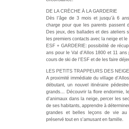
Un
DE LA CRÈCHE À LA GARDERIE
Dès l’âge de 3 mois et jusqu’à 6 ans,
charge pour que les parents passent 
p
Des jeux, des ballades et des ateliers 
e
les premiers contacts avec la neige et le 
u
ESF + GARDERIE: possibilité de récupé
ans pour le Val d’Allos 1800 et 11 ans 
cours de ski de l’ESF et de les faire déj
LES PETITS TRAPPEURS DES NEIG
A proximité immédiate du village d’Allo
cl
Le
débutant, un nouvel itinéraire pédestr
pe
grands… Découvrir la flore endormie, les
qu
d’animaux dans la neige, percer les s
qu
de ses habitants, apprendre à déterminer 
so
grandes et belles leçons de vie au
s
préservé tout en s’amusant en famille.
c
p