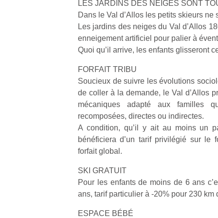
LES JARDINS DES NEIGES SONT T
en
Dans le Val d’Allos les petits skieurs ne 
Do
Les jardins des neiges du Val d’Allos 18
me
am
enneigement artificiel pour palier à éven
à 
Quoi qu’il arrive, les enfants glisseront ce
co
…
FORFAIT TRIBU
Soucieux de suivre les évolutions socio
de coller à la demande, le Val d’Allos p
mécaniques adapté aux familles qu’
recomposées, directes ou indirectes.
A condition, qu’il y ait au moins un pa
bénéficiera d’un tarif privilégié sur le 
forfait global.
NextGen,
Des
SKI GRATUIT
une
trampolines
l’
Pour les enfants de moins de 6 ans c’es
nouvelle
pour les
ans, tarif particulier à -20% pour 230 km 
trottinette
grands et
mécanique
les petits !
ESPACE BÉBÉ