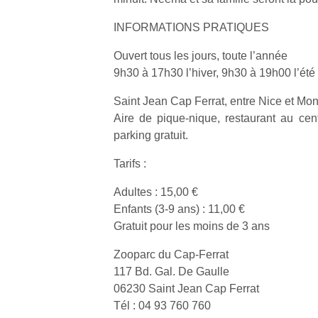
INFORMATIONS PRATIQUES
Ouvert tous les jours, toute l’année
9h30 à 17h30 l’hiver, 9h30 à 19h00 l’été
Un
Saint Jean Cap Ferrat, entre Nice et Mo
Aire de pique-nique, restaurant au cent
parking gratuit.
p
e
Tarifs :
u
Adultes : 15,00 €
Enfants (3-9 ans) : 11,00 €
Gratuit pour les moins de 3 ans
Zooparc du Cap-Ferrat
cl
117 Bd. Gal. De Gaulle
Le
06230 Saint Jean Cap Ferrat
pe
Tél : 04 93 760 760
qu