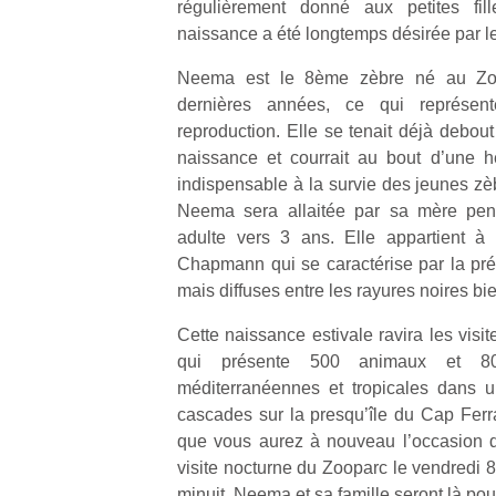
régulièrement donné aux petites fil
naissance a été longtemps désirée par le
Neema est le 8ème zèbre né au Zo
dernières années, ce qui représen
reproduction. Elle se tenait déjà debou
naissance et courrait au bout d’une he
indispensable à la survie des jeunes zèb
Neema sera allaitée par sa mère pen
adulte vers 3 ans. Elle appartient à
Chapmann qui se caractérise par la pr
mais diffuses entre les rayures noires b
Cette naissance estivale ravira les visi
qui présente 500 animaux et 80
méditerranéennes et tropicales dans 
cascades sur la presqu’île du Cap Ferr
que vous aurez à nouveau l’occasion d
visite nocturne du Zooparc le vendredi 
minuit. Neema et sa famille seront là pour