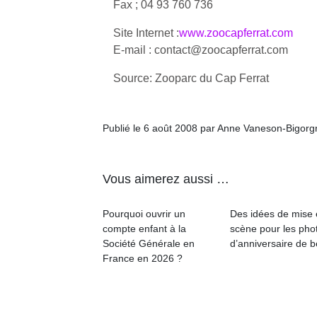
Fax ; 04 93 760 736
qu
so
Site Internet :
www.zoocapferrat.com
s
E-mail : contact@zoocapferrat.com
c
p
Source: Zooparc du Cap Ferrat
en
Do
me
am
Publié le 6 août 2008 par Anne Vaneson-Bigorg
à 
co
…
Vous aimerez aussi …
Pourquoi ouvrir un
Des idées de mise
compte enfant à la
scène pour les pho
Société Générale en
d’anniversaire de 
France en 2026 ?
NextGen,
Des